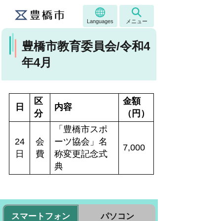
Languages
メニュー
豊橋市教育委員会/令和4
年4月
区
金額
日
内容
分
（円）
「豊橋市スポ
24
会
ーツ協会」名
7,000
日
費
称変更記念式
典
スマートフォン
パソコン