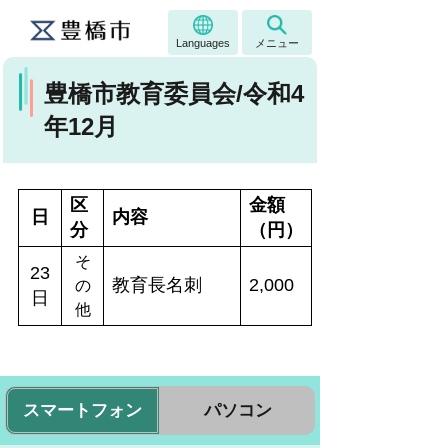
Languages
メニュー
豊橋市教育委員会/令和4
年12月
区
金額
日
内容
分
（円）
そ
23
教育長名刺
2,000
の
日
他
スマートフォン
パソコン