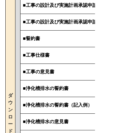
■
工事の設計及び実施計画承認申請
■
工事の設計及び実施計画承認申請書（記入例）
■
誓約書
■
工事仕様書
■
工事の意見書
■
浄化槽排水の誓約書
ダ
ウ
■
浄化槽排水の誓約書（記入例）
ン
ロ
■
浄化槽排水の意見書
ー
ド