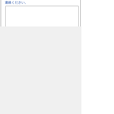
連絡ください。
スマートフォン
パソコン
豊橋市役所
法人番号：3000020232017
〒440-8501 愛知県豊橋市今橋町１番地
代表番号：
0532-51-2111