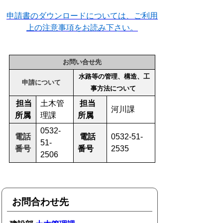
申請書のダウンロードについては、ご利用
上の注意事項をお読み下さい。
お問い合せ先
水路等の管理、構造、工
申請について
事方法について
担当
土木管
担当
河川課
所属
理課
所属
0532-
電話
電話
0532-51-
51-
番号
番号
2535
2506
お問合わせ先