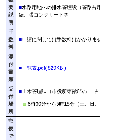
要
■
水路用地への排水管埋設（管路占用延長１ｍ未満）
説
続、張コンクリート
等
明
手
数
■
申請に関しては手数料はかかりません
料
添
付
■
一覧表.pdf( 829KB )
書
類
受
■
土木管理課（市役所東館6階） 占用グループ
付
場
8時30分から5時15分（土、日、祝日及び年末年
所
郵
便
で