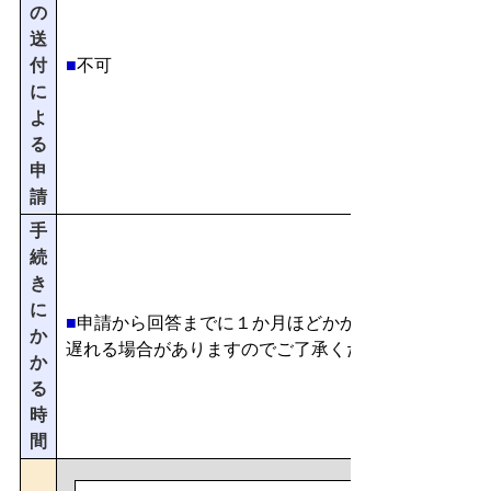
の
送
付
■
不可
に
よ
る
申
請
手
続
き
に
■
申請から回答までに１か月ほどかかります。（事務
か
遅れる場合がありますのでご了承ください。）
か
る
時
間