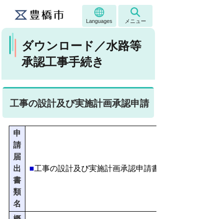
Languages
メニュー
ダウンロード／水路等
承認工事手続き
工事の設計及び実施計画承認申請
申
請
届
出
■
工事の設計及び実施計画承認申請書
書
類
名
概