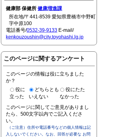
健康部 保健所
健康増進課
所在地/〒441-8539 愛知県豊橋市中野町
字中原100
電話番号/
0532-39-9133
E-mail/
kenkouzoushin@city.toyohashi.lg.jp
このページに関するアンケート
このページの情報は役に立ちました
か？
役に
どちらとも
役にたた
立った
いえない
なかった
このページに関してご意見がありまし
たら、500文字以内でご記入くださ
い。
（ご注意）住所や電話番号などの個人情報は記
入しないでください。なお、回答が必要な お問