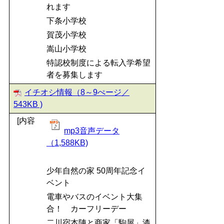
れます
下条小学校
賀茂小学校
嵩山小学校
特認校制度による転入学希望
者を募集します
イチオシ情報（8～9ぺージ／
543KB )
[内容
mp3音声データ
（1,588KB)
少年自然の家 50周年記念イ
ベント
電車やバスのイベント大集
合！ カーフリーデー
二川宿本陣と商家「駒屋」漆