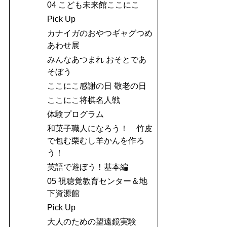
04 こども未来館ここにこ
Pick Up
カナイガのおやつギャグつめ
あわせ展
みんなあつまれ おそとであ
そぼう
ここにこ感謝の日 敬老の日
ここにこ将棋名人戦
体験プログラム
和菓子職人になろう！ 竹皮
で包む栗むし羊かんを作ろ
う！
英語で遊ぼう！基本編
05 視聴覚教育センター＆地
下資源館
Pick Up
大人のための望遠鏡実験