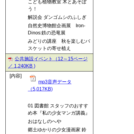
こども植物教室 木とあそぼ
う！
解説会 ダンゴムシのふしぎ
自然史博物館企画展 Iron-
Dinos:鉄の恐竜展
みどりの講座 秋を楽しむバ
スケットの寄せ植え
公共施設イベント（12～15ページ
／ 1,240KB )
[内容]
mp3音声データ
（5,017KB)
01 図書館 スタッフのおすす
め本『私の少女マンガ講義』
おはなしのへや
郷土ゆかりの少女漫画家 鈴