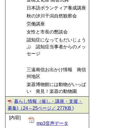
日本語ボランティア養成講座
秋の汐川干潟自然観察会
労働講座
女性と市長の懇談会
認知症になってもだいじょう
ぶ 認知症当事者からのメッ
セージ
三遠南信お出かけ情報 南信
州地区
楽器博物館には動物がいっぱ
い 発見！楽器の動物園
暮らし情報（催し・講座・支援・
募集)（24～25ページ／ 277KB )
[内容]
mp3音声データ