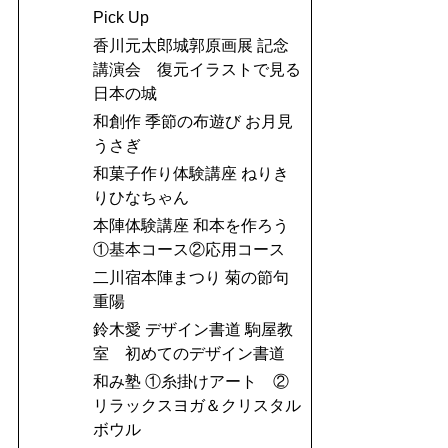
Pick Up
香川元太郎城郭原画展 記念
講演会 復元イラストで見る
日本の城
和創作 季節の布遊び お月見
うさぎ
和菓子作り体験講座 ねりき
りひなちゃん
本陣体験講座 和本を作ろう
①基本コース②応用コース
二川宿本陣まつり 菊の節句
重陽
鈴木愛 デザイン書道 駒屋教
室 初めてのデザイン書道
和み塾 ①糸掛けアート ②
リラックスヨガ＆クリスタル
ボウル