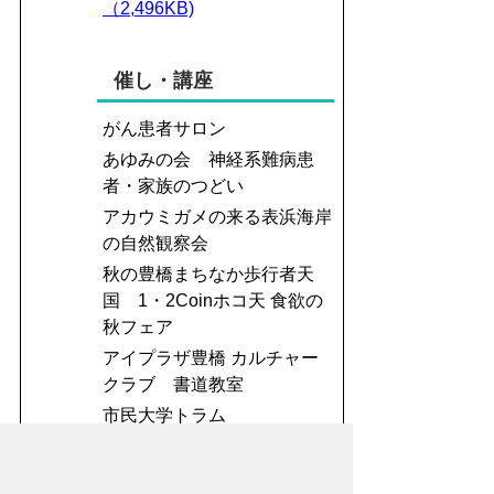
（2,496KB)
催し・講座
がん患者サロン
あゆみの会 神経系難病患
者・家族のつどい
アカウミガメの来る表浜海岸
の自然観察会
秋の豊橋まちなか歩行者天
国 1・2Coinホコ天 食欲の
秋フェア
アイプラザ豊橋 カルチャー
クラブ 書道教室
市民大学トラム
東三河生涯学習連携講座 再
発見！東三河の宝 秋編