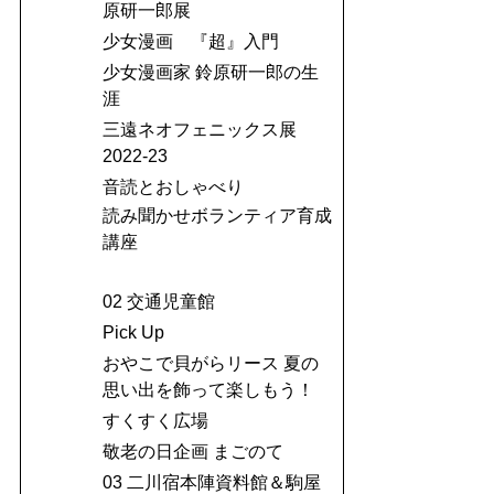
原研一郎展
少女漫画 『超』入門
少女漫画家 鈴原研一郎の生
涯
三遠ネオフェニックス展
2022-23
音読とおしゃべり
読み聞かせボランティア育成
講座
02 交通児童館
Pick Up
おやこで貝がらリース 夏の
思い出を飾って楽しもう！
すくすく広場
敬老の日企画 まごのて
03 二川宿本陣資料館＆駒屋