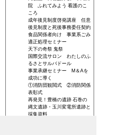
院 ふれてみよう 看護のこ
ころ
成年後見制度啓発講座 任意
後見制度と死後事務委任契約
食品関係者向け 事業系ごみ
適正処理セミナー
天下の奇祭 鬼祭
国際交流サロン わたしのふ
るさとサルバドール
事業承継セミナー M＆Aを
成功に導く
①消防団観閲式 ②消防関係
表彰式
再発見！豊橋の遺跡 石巻の
縄文遺跡・玉川変電所遺跡と
採集資料
とよはし歴史探訪 考古学セ
ミナー 発掘成果報告