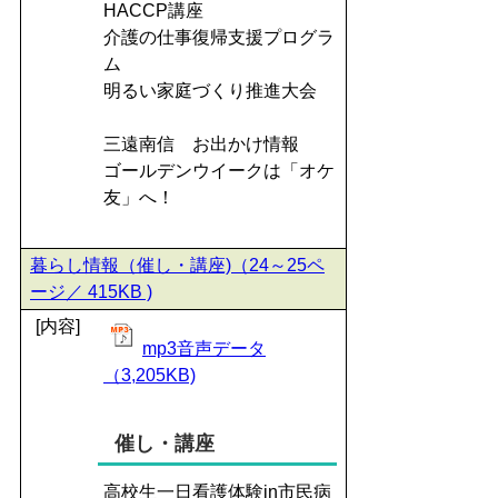
HACCP講座
介護の仕事復帰支援プログラ
ム
明るい家庭づくり推進大会
三遠南信 お出かけ情報
ゴールデンウイークは「オケ
友」へ！
暮らし情報（催し・講座)（24～25ペ
ージ／ 415KB )
[内容]
mp3音声データ
（3,205KB)
催し・講座
高校生一日看護体験in市民病