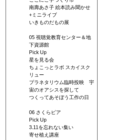
南壽あさ子 絵本読み聞かせ
+ミニライブ
いきものだもの展
05 視聴覚教育センター＆地
下資源館
Pick Up
星を見る会
ちょこっとラボ スカイスク
リュー
プラネタリウム臨時投映 宇
宙のオアシスを探して
つくってあそぼう工作の日
06 さくらピア
Pick Up
3.11を忘れない集い
寄せ植え講座