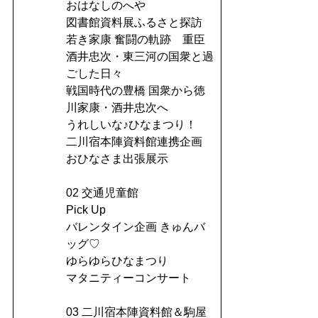
おはなしのへや
図書館資料展ふるさと探訪
若き家康 奮闘の軌跡 重臣
酒井忠次・東三河の国衆と過
ごした日々
戦国時代の豊橋 国衆から徳
川家康・酒井忠次へ
うれしいな♪ひなまつり！
二川宿本陣資料館連携企画
おひなさま出張展示
02 交通児童館
Pick Up
バレンタイン企画 きゅんバ
ッグ♡
ゆらゆらひなまつり
マタニティーコンサート
03 二川宿本陣資料館＆駒屋