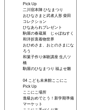
Pick Up
二川宿本陣 ひなまつり
おひなさまと武者人形 柴田
コレクション
ひなあられプレゼント
駒屋の春蔵展 じゃぽねすく
和洋折衷着物世界
おひめさま、おとのさまにな
ろう
和菓子作り体験講座 生八ツ
橋
駒屋のひなまつり 福よせ雛
04 こども未来館ここにこ
Pick Up
ここにこ場所
進級おめでとう！新学期準備
マーケット
ここにこ手づくり市