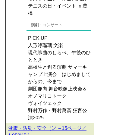
テニスの日・イベント in 豊
橋
演劇・コンサート
PICK UP
人形浄瑠璃 文楽
現代箏曲のしらべ、午後のひ
ととき
高校生と創る演劇 サマーキ
ャンプ上演会 はじめまして
からの、今まで
劇団趣向 舞台映像上映会＆
オノマリコトーク
ヴォイツェック
野村万作・野村萬斎 狂言公
演2025
健康・防災・安全（14～15ページ／