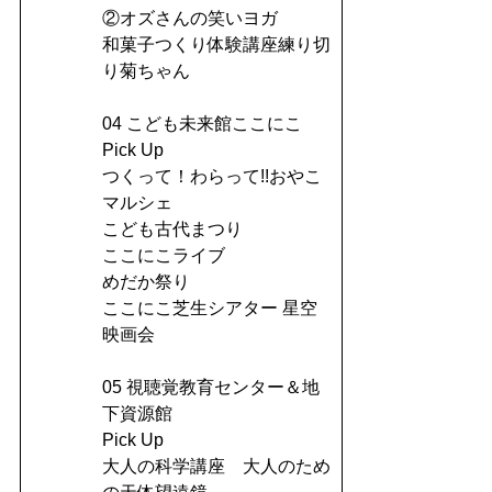
②オズさんの笑いヨガ
和菓子つくり体験講座練り切
り菊ちゃん
04 こども未来館ここにこ
Pick Up
つくって！わらって!!おやこ
マルシェ
こども古代まつり
ここにこライブ
めだか祭り
ここにこ芝生シアター 星空
映画会
05 視聴覚教育センター＆地
下資源館
Pick Up
大人の科学講座 大人のため