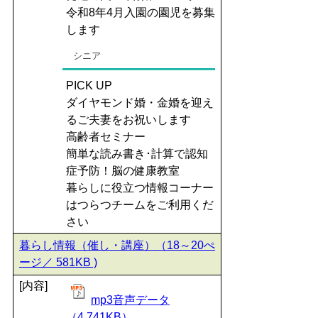
令和8年4月入園の園児を募集
します
シニア
PICK UP
ダイヤモンド婚・金婚を迎え
るご夫妻をお祝いします
高齢者セミナー
簡単な読み書き･計算で認知
症予防！脳の健康教室
暮らしに役立つ情報コーナー
はつらつチームをご利用くだ
さい
暮らし情報（催し・講座）（18～20ぺ
ージ／ 581KB )
[内容]
mp3音声データ
（4,741KB）