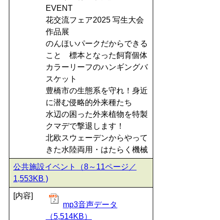
EVENT
花交流フェア2025 写生大会
作品展
のんほいパークだからできる
こと 標本となった飼育個体
カラーリーフのハンギングバ
スケット
豊橋市の生態系を守れ！身近
に潜む侵略的外来種たち
水辺の困った外来植物を特製
クマデで撃退します！
北欧スウェーデンからやって
きた水陸両用・はたらく機械
公共施設イベント（8～11ページ／
1,553KB )
[内容]
mp3音声データ
（5,514KB）