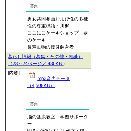
募集
男女共同参画および性の多様
性の尊重標語・川柳
ここにこケーキショップ 夢
のケーキ
長寿動物の優良飼育者
暮らし情報（募集・その他・相談）
（23～24ぺージ／ 430KB )
[内容]
mp3音声データ
（4,508KB）
募集
脳の健康教室 学習サポータ
ー
明るい家庭づくり 作文・壁