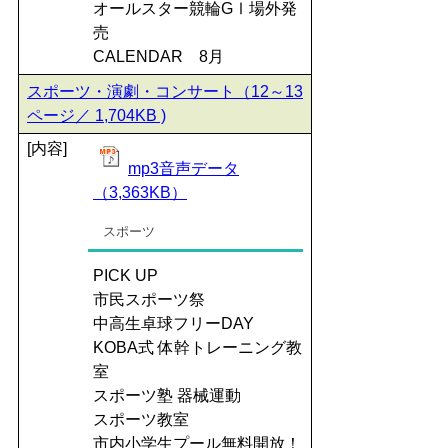
オールスター競輪GⅠ場外発
売
CALENDAR 8月
スポーツ・演劇・コンサート（12～13
ページ／ 1,704KB )
[内容]
mp3音声データ
（3,363KB）
スポーツ
PICK UP
市民スポーツ祭
中高生卓球フリーDAY
KOBA式 体幹トレーニング教
室
スポーツ塾 器械運動
スポーツ教室
市内小学生プール無料開放！