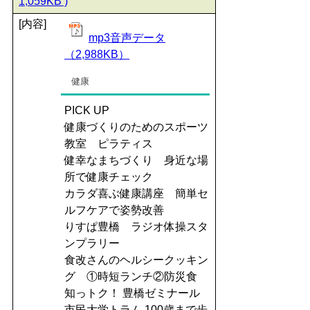
1,059KB )
[内容]
mp3音声データ
（2,988KB）
健康
PICK UP
健康づくりのためのスポーツ
教室 ピラティス
健幸なまちづくり 身近な場
所で健康チェック
カラダ喜ぶ健康講座 簡単セ
ルフケアで姿勢改善
りすぱ豊橋 ラジオ体操スタ
ンプラリー
食改さんのヘルシークッキン
グ ①時短ランチ②防災食
知っトク！ 豊橋ゼミナール
市民大学トラム 100歳まで歩