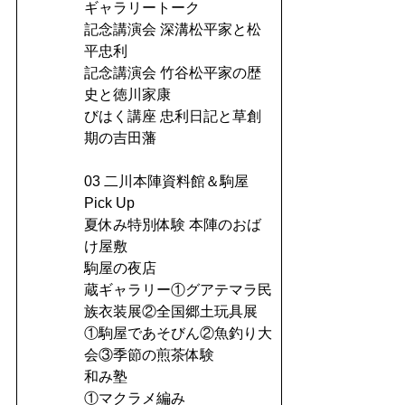
ギャラリートーク
記念講演会 深溝松平家と松
平忠利
記念講演会 竹谷松平家の歴
史と徳川家康
びはく講座 忠利日記と草創
期の吉田藩
03 二川本陣資料館＆駒屋
Pick Up
夏休み特別体験 本陣のおば
け屋敷
駒屋の夜店
蔵ギャラリー①グアテマラ民
族衣装展②全国郷土玩具展
①駒屋であそびん②魚釣り大
会③季節の煎茶体験
和み塾
①マクラメ編み