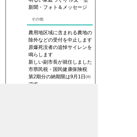
新聞・フォト＆メッセージ
その他
農用地区域に含まれる農地の
除外などの受付を中止します
原爆死没者の追悼サイレンを
鳴らします
新しい副市長が就任しました
市県民税・国民健康保険税
第2期分の納期限は9月1日㈪
です
公園で伐採した木を販売しま
す
不法投棄（ポイ捨て）防止パ
ネルを配布しています
相談