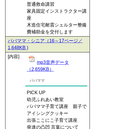
普通救命講習
家具固定インストラクター講
座
木造住宅耐震シェルター整備
費補助金を交付します
パパママ・シニア（16～17ページ／
1,648KB )
[内容]
mp3音声データ
（2,659KB）
パパママ
PICK UP
幼児ふれあい教室
パパママ子育て講座 親子で
アイシングクッキー
出張ここにこ子育て講座
発達の凸凹 言葉について