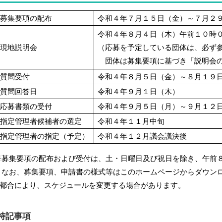
募集要項の配布
令和４年７月１５日（金）～７月２
令和４年８月４日（木）午前１０時
現地説明会
（応募を予定している団体は、必ず
団体は募集要項に基づき「説明会の
質問受付
令和４年８月５日（金）～８月１９
質問回答日
令和４年９月１日（木）
応募書類の受付
令和４年９月５日（月）～９月１２
指定管理者候補者の選定
令和４年１１月中旬
指定管理者の指定（予定）
令和４年１２月議会議決後
募集要項の配布および受付は、土・日曜日及び祝日を除き、午前
お、募集要項、申請書の様式等はこのホームページからダウン
都合により、スケジュールを変更する場合があります。
特記事項