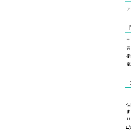
ア
〒
豊
指
電
個
ま
リ
□