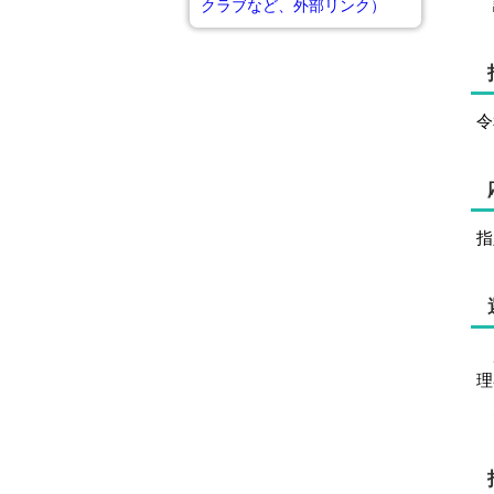
クラブなど、外部リンク）
令
指
別
理
な