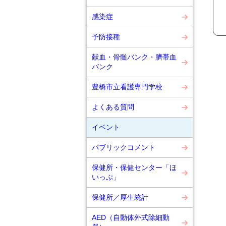
感染症
予防接種
献血・骨髄バンク・臍帯血
バンク
豊橋市立看護専門学校
よくある質問
イベント
パブリックコメント
保健所・保健センター「ほ
いっぷ」
保健所／厚生統計
AED（自動体外式除細動