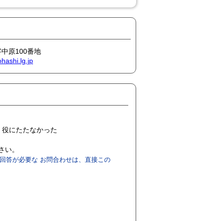
字中原100番地
hashi.lg.jp
役にたたなかった
ださい。
回答が必要な お問合わせは、直接この