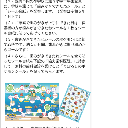
（１）豊橋市内の小学校に通う小学一年生全員
に、学校を通じて「歯みがきできたねシール」と
「シール台紙」を配布します。（配布は令和５年
４月下旬）
（２）ご家庭で歯みがきが上手にできた日は、保
護者の方が歯みがきできたねシールを１枚をシー
ル台紙に貼ってあげてください。
（３）歯みがきできたねシールのポケモンは全部
で29匹です。約１か月間、歯みがきに取り組めた
らゴールです！
（４）さらに、歯みがきできたねシールを全て貼
ったシール台紙を下記の「協力歯科医院」に持参
して、無料の歯科健診を受けると「まぼろしのポ
ケモンシール」を貼ってもらえます。