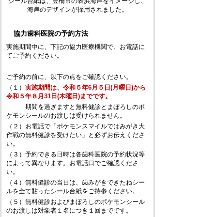
シール台紙は、豊橋市の表浜海岸をイメージし、
海岸のデザインが採用されました。
協力歯科医院の予約方法
実施期間中に、下記の協力医療機関で、お電話に
てご予約ください。
ご予約の前に、以下の点をご確認ください。
（１）
実施期間は、令和５年6月５日(月曜日)から
令和５年８月31日(木曜日)までです。
期間を過ぎますと無料健診とまぼろしのポ
ケモンシールのお渡しは受けられません。
（２）お電話で「ポケモンスマイルではみがき大
作戦の無料健診を受けたい」と必ずお伝えくださ
い。
（３）予約できる日時は各歯科医院の予約状況等
によって異なります。お電話口でご確認くださ
い。
（４）無料健診の当日は、歯みがきできたねシー
ルを全て貼ったシール台紙をご持参ください。
（５）無料健診およびまぼろしのポケモンシール
のお渡しは対象者１名につき１回までです。