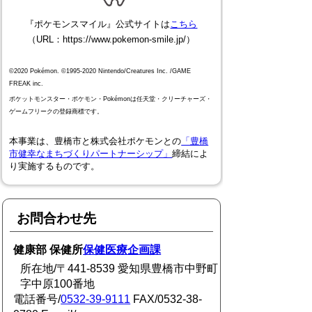
『ポケモンスマイル』公式サイトは
こちら
（URL：https://www.pokemon-smile.jp/）
©2020 Pokémon. ©1995-2020 Nintendo/Creatures Inc. /GAME
FREAK inc.
ポケットモンスター・ポケモン・Pokémonは任天堂・クリーチャーズ・
ゲームフリークの登録商標です。
本事業は、豊橋市と株式会社ポケモンとの
「豊橋
市健幸なまちづくりパートナーシップ」
締結によ
り実施するものです。
お問合わせ先
健康部 保健所
保健医療企画課
所在地/〒441-8539 愛知県豊橋市中野町
字中原100番地
電話番号/
0532-39-9111
FAX/0532-38-