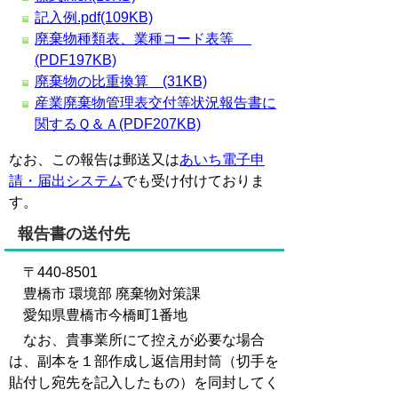
記入例.pdf(109KB)
廃棄物種類表、業種コード表等
(PDF197KB)
廃棄物の比重換算 (31KB)
産業廃棄物管理表交付等状況報告書に
関するＱ＆Ａ(PDF207KB)
なお、この報告は郵送又は
あいち電子申
請・届出システム
でも受け付けておりま
す。
報告書の送付先
〒440-8501
豊橋市 環境部 廃棄物対策課
愛知県豊橋市今橋町1番地
なお、貴事業所にて控えが必要な場合
は、副本を１部作成し返信用封筒（切手を
貼付し宛先を記入したもの）を同封してく