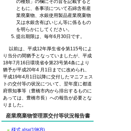
の種類」の欄にその旨を記載すると
ともに、各事項について石綿含有産
業廃棄物、水銀使用製品産業廃棄物
又は水銀含有ばいじん等に係るもの
を明らかにしてください。
提出期限は、毎年6月30日です。
以前は、平成12年厚生省令第115号によ
り当分の間猶予となっていましたが、平成
18年7月16日環境省令第23号第4条により
猶予が平成20年4 月1日までに改められ、
平成19年4月1日以降に交付したマニフェス
トの交付等の状況について、翌年度に都道
府県知事等（豊橋市内から排出するものに
あっては、豊橋市長）への報告が必要とな
りました。
産業廃棄物管理票交付等状況報告書
様式.xlsx(19KB)