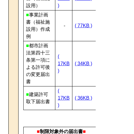
設用）
)
■
事業計画
書（福祉施
-
( 77KB )
設用）作成
例
■
都市計画
法第四十三
(
条第一項に
17KB
( 34KB )
よる許可後
)
の変更届出
書
(
■
建築許可
17KB
( 36KB )
取下届出書
)
■
制限対象外の届出書
■