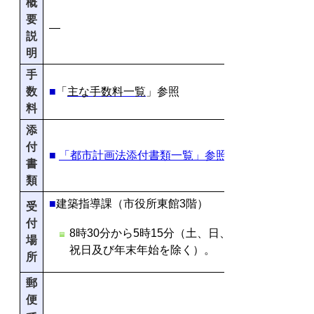
概
要
―
説
明
手
数
■
「
主な手数料一覧
」参照
料
添
付
■
「都市計画法添付書類一覧」参照
書
類
■
建築指導課
（市役所東館3階）
受
付
8時30分から5時15分（土、日、
場
祝日及び年末年始を除く）。
所
郵
便