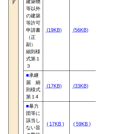
建築物
ド
等以外
の建築
等許可
申請書
(19KB)
(56KB)
（正
副）
細則様
式第１
３
■
承継
届 細
(17KB)
(33KB)
則様式
第１4
■
暴力
団等に
該当し
( 17KB )
( 59KB )
ない旨