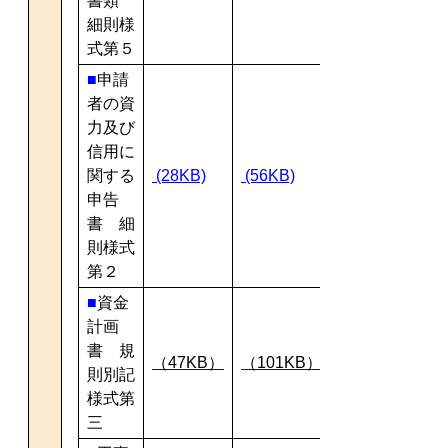
書類
細則様
式第５
■
申請
者の資
力及び
信用に
関する
(28KB)
(56KB)
申告
書 細
則様式
第２
■
資金
計画
書 規
（47KB）
（101KB）
則別記
様式第
三