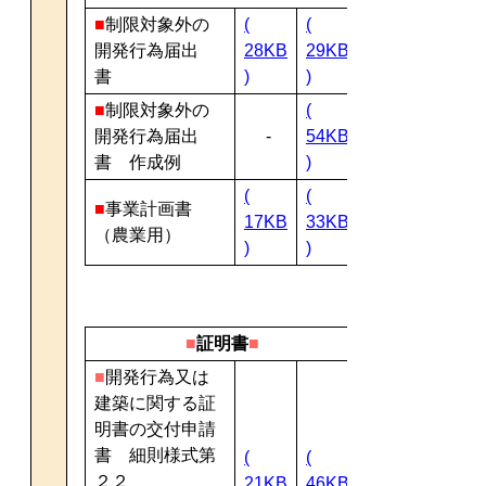
■
制限対象外の
(
(
開発行為届出
28KB
29KB
書
)
)
■
制限対象外の
(
開発行為届出
-
54KB
書 作成例
)
(
(
■
事業計画書
17KB
33KB
（農業用）
)
)
■
証明書
■
■
開発行為又は
建築に関する証
明書の交付申請
書 細則様式第
(
(
２２
21KB
46KB