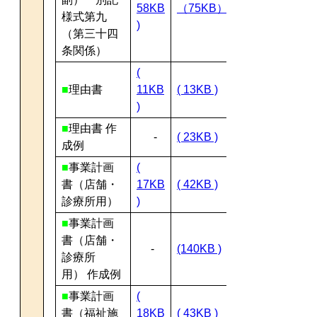
58KB
（75KB）
様式第九
)
（第三十四
条関係）
(
■
理由書
11KB
( 13KB )
)
■
理由書 作
-
( 23KB )
成例
■
事業計画
(
書（店舗・
17KB
( 42KB )
診療所用）
)
■
事業計画
書（店舗・
-
(140KB )
診療所
用）
作成例
■
事業計画
(
書（福祉施
18KB
( 43KB )