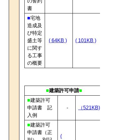
の誓約
書
■
宅地
造成及
び特定
盛土等
( 64KB )
( 101KB )
に関す
る工事
の概要
■
建築許可申請
■
■
建築許可
申請書 記
-
（521KB)
入例
■
建築許可
申請書（正
(
副） 別記