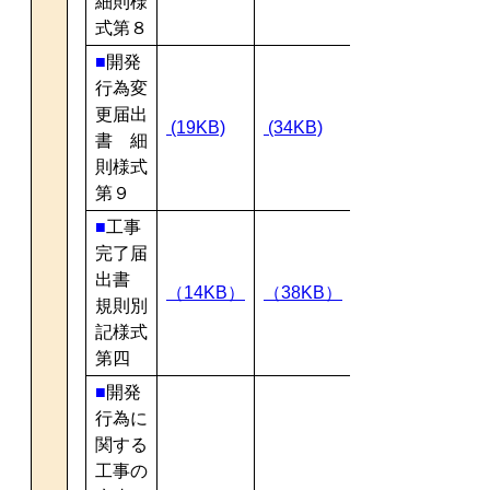
細則様
式第８
■
開発
行為変
更届出
(19KB)
(34KB)
書 細
則様式
第９
■
工事
完了届
出書
（14KB）
（38KB）
規則別
記様式
第四
■
開発
行為に
関する
工事の