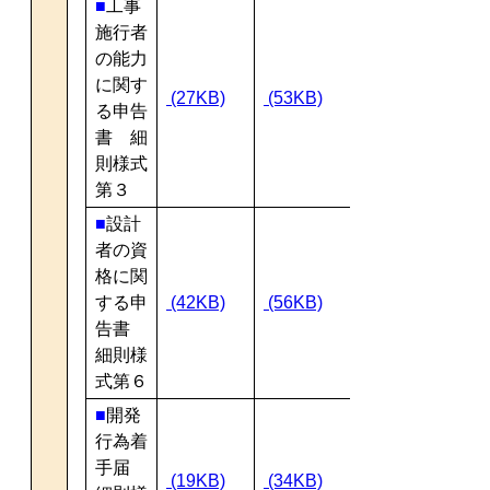
■
工事
施行者
の能力
に関す
(27KB)
(53KB)
る申告
書 細
則様式
第３
■
設計
者の資
格に関
する申
(42KB)
(56KB)
告書
細則様
式第６
■
開発
行為着
手届
(19KB)
(34KB)