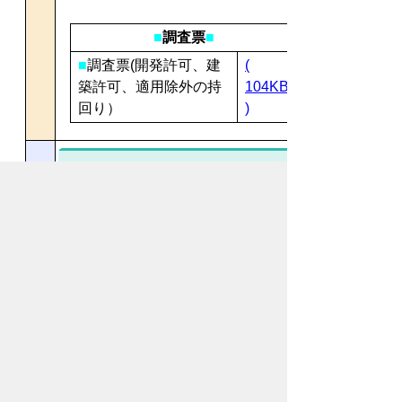
■
調査票
■
■
調査票(開発許可、建
(
築許可、適用除外の持
104KB
回り）
)
ダウンロード様式使用上の注
意事項
申請書等のダウンロードは、様式
を提供するものであり、ホームペ
ージ上から直接届出することはで
きません。
印刷用紙は、白色用紙(再生紙
可）を使用し、感熱紙や色紙は使
用しないでください。
申請書等様式データを取り置きさ