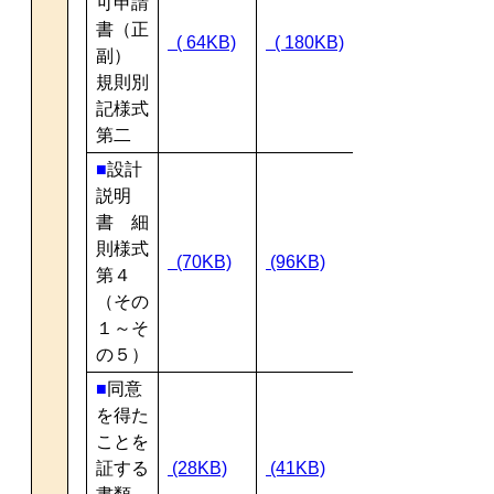
可申請
書（正
( 64KB)
( 180KB)
副）
規則別
記様式
第二
■
設計
説明
書 細
則様式
(70KB)
(96KB)
第４
（その
１～そ
の５）
■
同意
を得た
ことを
証する
(28KB)
(41KB)