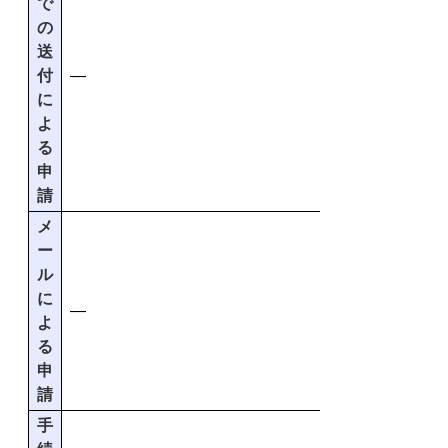
で
の
送
付
―
に
よ
る
申
請
メ
ー
ル
に
―
よ
る
申
請
手