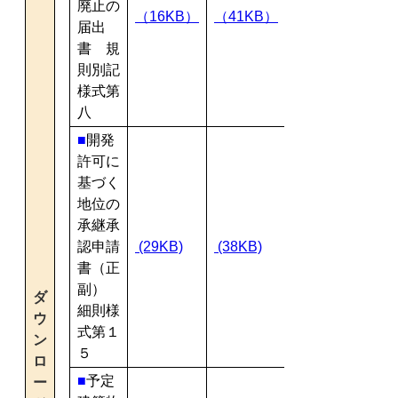
廃止の
（16KB）
（41KB）
届出
書 規
則別記
様式第
八
■
開発
許可に
基づく
地位の
承継承
認申請
(29KB)
(38KB)
書（正
副）
ダ
細則様
ウ
式第１
ン
５
ロ
■
予定
ー