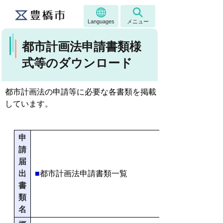
Languages
メニュー
都市計画法申請書類様
式等のダウンロード
都市計画法の申請等に必要な各書類を掲載
しています。
申
請
届
出
■
都市計画法申請書類一覧
書
類
名