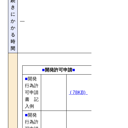
続
き
に
か
―
か
る
時
間
■
開発許可申請
■
■
開発
行為許
可申請
( 78KB)
書 記
入例
■
開発
行為許