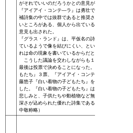
がそれでいいのだろうかとの意見が出された。
『アイアイ・コンテ―ラ』は勇壮で神話的であり、力
補詩集の中では抜群であると推奨された。一方でわか
いところがある、個人から出ているものが少ない、と
意見も出された。
『グラス・ランド』は、平仮名の詩の部分は言葉が乱
ているようで像を結びにくい、という意見が出された
れは命の現象を書いているからだという見解が述べら
こうした議論を交わしながらも１冊に絞ることがで
最後は投票で決めることになった。結果は『白い着物
もたち』３票、『アイアイ・コンテ―ラ』２票となっ
藤悠子『白い着物の子どもたち』を授賞作とすること
した。『白い着物の子どもたち』は、生きることの中
悲しみと、子供たちや動植物など無垢なものを思う気
深さが込められた優れた詩集であることが評価された
中敬称略）