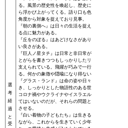
る。風景の歴史性を喚起し、歴史に潜む痛切な痛みが
ら浮かび上がってくる。語り口も色々な手法を使い、
角度から対象を捉えており見事。
『朝の裏側へ』は日々の生活を捉えながら詩を紡ぎ出
る点に魅力がある。
『丘をのぼる』はあどけなさがあり、詩にしようとし
い良さがある。
『巨人ノ星タチ』は日常と非日常が混在していて、奇
とがらを書きつつもしっかりしたリアリティによって
支えられている。飛躍が巧みで一行先が見通せない魅
る。何かの象徴や隠喩になり得ないものを書いている
『グラス・ランド』は命の姿や日々のたたずまいを丁
選
き、しっかりとした物語性のある世界を作っている。
考
コロナ禍やウクライナやイスラエルの戦争などには全
経
てはいないのだが、それらの問題とも接していること
させる。
過
『白い着物の子どもたち』は生きることの悲しみを基
と
ながら、これからを生きていく少年や少女たち、生き
受