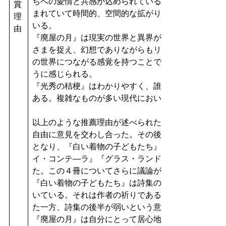
ちへの愛情と共感が込められている。万葉仮名の歌が
賞
まれていて時間的、空間的な拡がりと重層性がもたら
理
いる。
由
『廃屋の月』は現実の世界と異界が入れ子のように存
さまを捉え、幻想でありながらもリアルな現実感があ
の世界につながる感覚を持つことで命・魂を浄化して
うに感じられる。
『光秀の桔梗』はわかりやすく、誰でもが楽しめる面
ある。複雑なものが多い現代において貴重な詩集であ
以上のような推薦理由が述べられたあと、候補詩集に
自由に意見を交わし合った。その後、一人が３冊を選
となり、『白い着物の子どもたち』『廃屋の月』『ア
イ・コンテ―ラ』『グラス・ランド』が上位４冊とし
た。この４冊についてさらに議論が重ねられた。
『白い着物の子どもたち』は詩集の中を「きれいな風
いている。それは作者の祈りである、と推奨する発言
た一方、詩集の後半が弱いという意見が出された。
『廃屋の月』は自分にとって居心地の良い世界を作っ