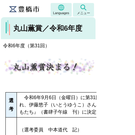
Languages
メニュー
丸山薫賞／令和6年度
令和6年度（第31回）
令和6年9月6日（金曜日）に第31回丸山薫賞の選考
選
れ、伊藤悠子（いとうゆうこ）さんの詩集『白い着物
考
もたち』（書肆子午線 刊）に決定しました。
（選考委員 中本道代 記）