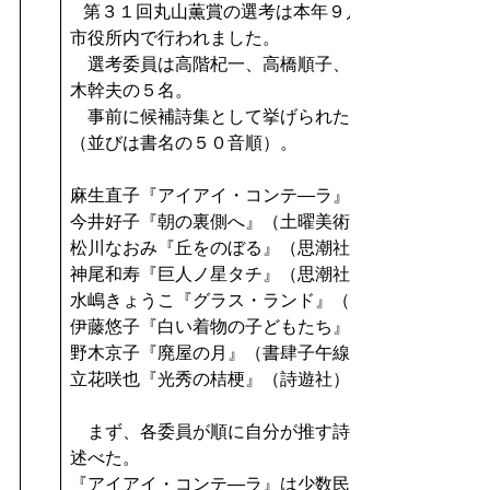
第３１回丸山薫賞の選考は本年９月６日（金曜日）
市役所内で行われました。
選考委員は高階杞一、高橋順子、中本道代、細見和
木幹夫の５名。
事前に候補詩集として挙げられたのは以下の８冊で
（並びは書名の５０音順）。
麻生直子『アイアイ・コンテ―ラ』（紫陽社）
今井好子『朝の裏側へ』（土曜美術社出版販売）
松川なおみ『丘をのぼる』（思潮社）
神尾和寿『巨人ノ星タチ』（思潮社）
水嶋きょうこ『グラス・ランド』（思潮社）
伊藤悠子『白い着物の子どもたち』（書肆子午線）
野木京子『廃屋の月』（書肆子午線）
立花咲也『光秀の桔梗』（詩遊社）
まず、各委員が順に自分が推す詩集についての推薦
述べた。
『アイアイ・コンテ―ラ』は少数民族の言葉を標題と