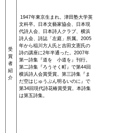
1947年東京生まれ。津田塾大学英
文科卒。日本文藝家協会、日本現
代詩人会、日本詩人クラブ、横浜
詩人会、詩誌「左庭」所属。2005
年から稲川方人氏と吉田文憲氏の
受
詩の講座に2年半通った。2007年
賞
第一詩集『道を 小道を』刊行。
者
第二詩集『ろうそく町』で第44回
紹
横浜詩人会賞受賞。第三詩集『ま
介
だ空はじゅうぶん明るいのに』で
第34回現代詩花椿賞受賞。本詩集
は第五詩集。