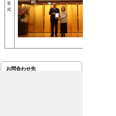
呈
式
お問合わせ先
文化・スポーツ部
文化課
所在地/〒440-8501 愛知県豊橋市今橋町
1番地 (豊橋市役所 西館3階)
電話番号/
0532-51-2873
E-mail/
bunka@city.toyohashi.lg.jp