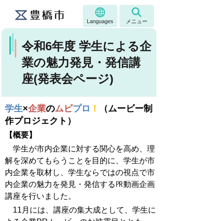
Languages
メニュー
令和6年度 学生による企
業の魅力発見・発信講
座(発表会ページ)
学生
×
企業
の
ムビ
プ
ロ
！
（ムービー制
作プロジェクト）
【概要】
学生が市内企業に対する関心を高め、理
解を深めてもらうことを目的に、学生が市
内企業を取材し、学生ならではの視点で市
内企業の魅力を発見・発信する㏚動画企画
講座を行いました。
11月には、講座の集大成として、学生に