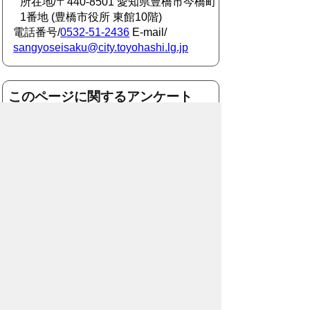
所在地/〒440-8501 愛知県豊橋市今橋町
1番地 (豊橋市役所 東館10階)
電話番号/
0532-51-2436
E-mail/
sangyoseisaku@city.toyohashi.lg.jp
このページに関するアンケート
このページの情報は役に立ちました
か？
役に
どちらとも
役にたた
立った
いえない
なかった
このページに関してご意見がありまし
たら、500文字以内でご記入くださ
い。
（ご注意）住所や電話番号などの個人情報は記
入しないでください。なお、回答が必要な お問
合わせは、直接このページのお問合わせ先へご
連絡ください。