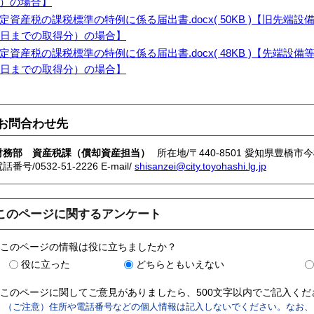
）の場合】
定資産税の課税標準の特例に係る届出書.docx( 50KB )【旧先端
1日までの取得分）の場合】
定資産税の課税標準の特例に係る届出書.docx( 48KB )【先端設
1日までの取得分）の場合】
お問合わせ先
財務部 資産税課（償却資産担当）
所在地/〒440-8501 愛知県豊橋市
話番号/0532-51-2226 E-mail/
shisanzei@city.toyohashi.lg.jp
このページに関するアンケート
このページの情報は役に立ちましたか？
役に立った
どちらともいえない
このページに関してご意見がありましたら、500文字以内でご記入く
（ご注意）住所や電話番号などの個人情報は記入しないでください。なお、