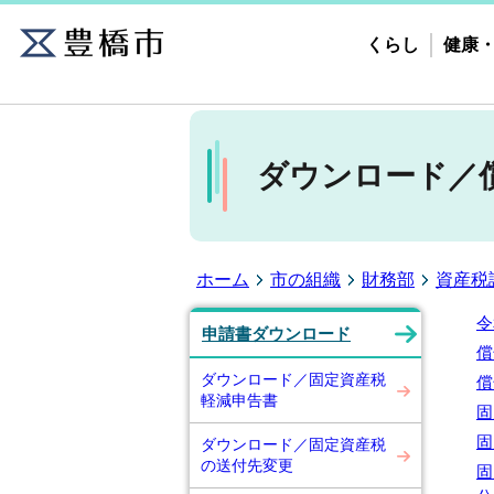
くらし
健康
ダウンロード／
ホーム
市の組織
財務部
資産税
令
申請書ダウンロード
償
ダウンロード／固定資産税
償
軽減申告書
固
固
ダウンロード／固定資産税
の送付先変更
固