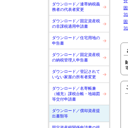
分
ダウンロード／連帯納税義
固
務者の代表者変更
3
ダウンロード／固定資産税
固
の非課税適用申請書
3
ダウンロード／住宅用地の
申告書
ダウンロード／固定資産税
の納税管理人申告書
電
ダウンロード／登記されて
いない家屋の所有者変更
ダウンロード／名寄帳兼
（補充）課税台帳・地籍図
等交付申請書
ダウンロード／償却資産提
出書類等
固定資産税関係申請書の提