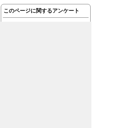
このページに関するアンケート
このページの情報は役に立ちました
か？
役に
どちらとも
役にたた
立った
いえない
なかった
このページに関してご意見がありまし
たら、500文字以内でご記入くださ
い。
（ご注意）住所や電話番号などの個人情報は記
入しないでください。なお、回答が必要な お問
合わせは、直接このページのお問合わせ先へご
連絡ください。