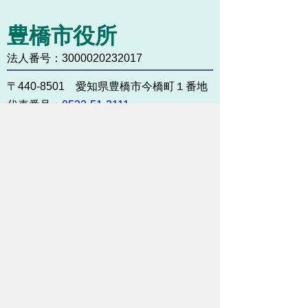
豊橋市役所
法人番号：3000020232017
〒440-8501 愛知県豊橋市今橋町１番地
代表番号：
0532-51-2111
開庁日時：
月曜日～金曜日 午前8時30
分～午後5時15分まで
（土・日・祝祭日・年末年始
＜12月29日から1月3日＞は
除く）
各課連絡先
お問い合わせ