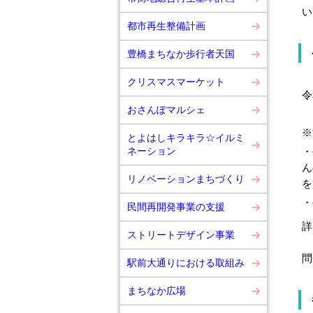
い
都市再生整備計画
豊橋まちなか歩行者天国
クリスマスマーケット
令
おさんぽマルシェ
※
とよはしキラキラ☆イルミ
ネーション
・
ん
リノベーションまちづくり
を
・
民間再開発事業の支援
詳
ストリートデザイン事業
問
駅前大通りにおける取組み
まちなか広場