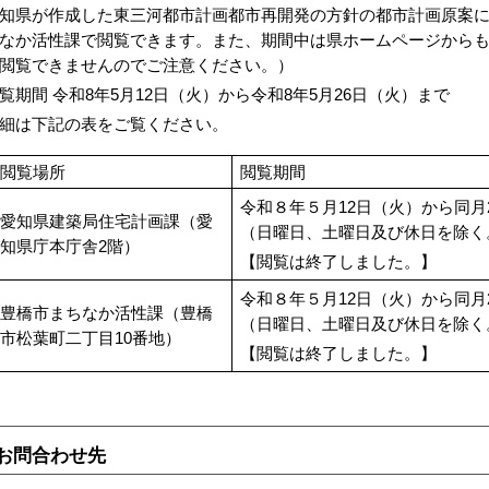
知県が作成した東三河都市計画都市再開発の方針の都市計画原案
なか活性課で閲覧できます。
また、期間中は県ホームページから
閲覧できませんのでご注意ください。）
覧期間 令和8年5月12日（火）から令和8年5月26日（火）まで
細は下記の表をご覧ください。
閲覧場所
閲覧期間
令和８年５月12日（火）から同月
愛知県建築局住宅計画課（愛
（日曜日、土曜日及び休日を除く
知県庁本庁舎2階）
【閲覧は終了しました。】
令和８年５月12日（火）から同月
豊橋市まちなか活性課（豊橋
（日曜日、土曜日及び休日を除く
市松葉町二丁目10番地）
【閲覧は終了しました。】
お問合わせ先