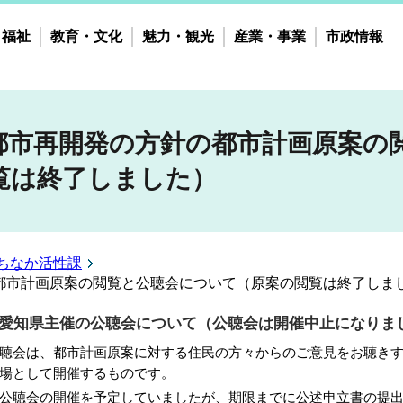
・福祉
教育・文化
魅力・観光
産業・事業
市政情報
都市再開発の方針の都市計画原案の
覧は終了しました）
ちなか活性課
都市計画原案の閲覧と公聴会について（原案の閲覧は終了しま
愛知県主催の公聴会について（公聴会は開催中止になりま
聴会は、都市計画原案に対する住民の方々からのご意見をお聴き
場として開催するものです。
公聴会の開催を予定していましたが、
期限までに公述申立書の提