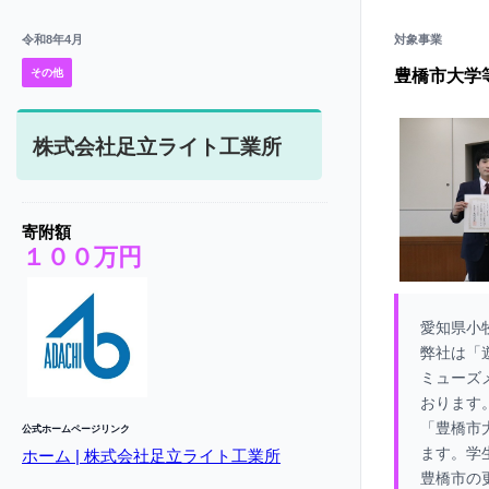
令和8年4月
対象事業
その他
豊橋市大学
株式会社足立ライト工業所
寄附額
１００万円
愛知県小
弊社は「
ミューズ
おります
「豊橋市
公式ホームページリンク
ます。学
ホーム | 株式会社足立ライト工業所
豊橋市の