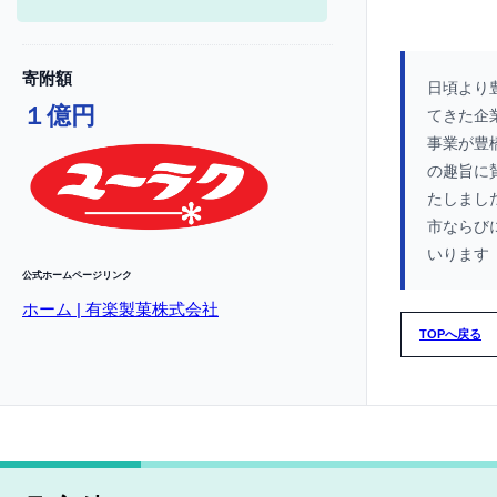
寄附額
日頃より
１億円
てきた企
事業が豊
の趣旨に
たしまし
市ならび
いります
公式ホームページリンク
ホーム | 有楽製菓株式会社
TOPへ戻る