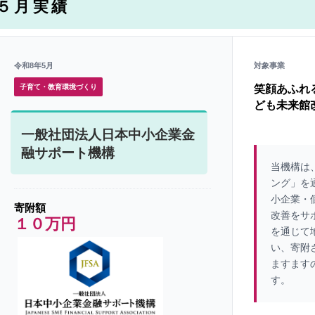
５月実績
令和8年5月
対象事業
子育て・教育環境づくり
笑顔あふれ
ども未来館
一般社団法人日本中小企業金
融サポート機構
当機構は
ング」を
小企業・
寄附額
改善をサ
１０万円
を通じて
い、寄附
ますます
す。