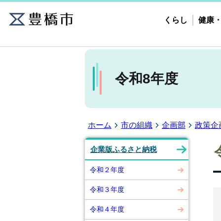
くらし
健康
令和8年度
ホーム
市の組織
企画部
政策企
企業版ふるさと納税
令和２年度
令和３年度
令和４年度