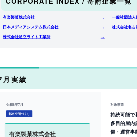
CORPORATE INDEX / 寄附企業一覧
有楽製菓株式会社
→
一般社団法人
日本メディアシステム株式会社
→
株式会社名古
株式会社足立ライト工業所
→
7月実績
令和8年7月
対象事業
持続可能で
都市空間づくり
多目的屋内
備・運営事
有楽製菓株式会社