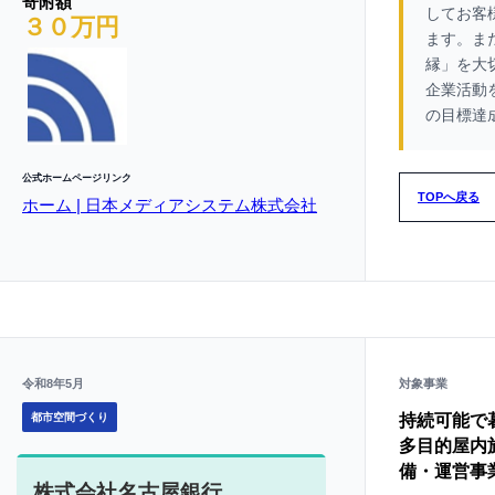
寄附額
してお客
３０万円
ます。ま
縁」を大
企業活動
の目標達
公式ホームページリンク
TOPへ戻る
ホーム | 日本メディアシステム株式会社
令和8年5月
対象事業
都市空間づくり
持続可能で
多目的屋内
備・運営事
株式会社名古屋銀行