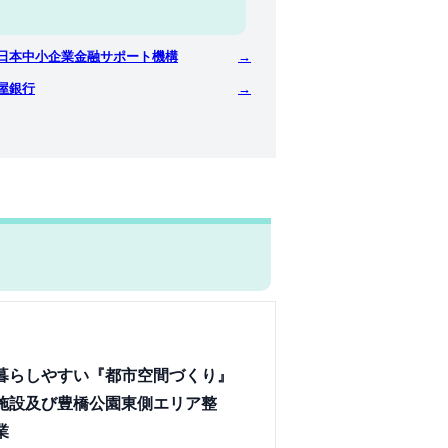
日本中小企業金融サポート機構
→
屋銀行
→
暮らしやすい『都市空間づくり』
施設及び豊橋公園東側エリア整
業