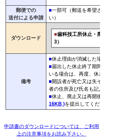
郵便での
■
一部可（郵送を希望される場合は、事
送付による申請
い）
■
歯科技工所休止・廃止・再開届（様
ダウンロード
3）
■
休止理由が消滅した場合、再開届が必
■
届出した休止終了期間においても当該
いる場合は、再度、休止届の提出が必要
備考
■
開設者が死亡又は失そう宣告を受けた
者の住所及び氏名も記入してください。
■
休止、廃止又は再開後、10日を超えた
16KB )
を提出してください。
申請書のダウンロードについては、ご利用
上の注意事項をお読み下さい。