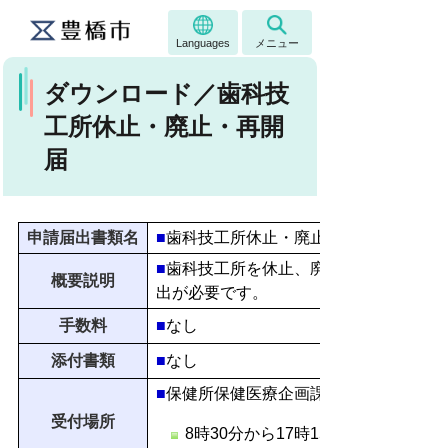
Languages
メニュー
ダウンロード／歯科技
工所休止・廃止・再開
届
申請届出書類名
■
歯科技工所休止・廃止・再開届
■
歯科技工所を休止、廃止又は再開した
概要説明
出が必要です。
手数料
■
なし
添付書類
■
なし
■
保健所保健医療企画課（保健所2階）
受付場所
8時30分から17時15分（土、日、