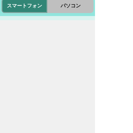
スマートフォン
パソコン
豊橋市役所
法人番号：3000020232017
〒440-8501 愛知県豊橋市今橋町１番地
代表番号：
0532-51-2111
開庁日時：
月曜日～金曜日 午前8時30
分～午後5時15分まで
（土・日・祝祭日・年末年始
＜12月29日から1月3日＞は
除く）
各課連絡先