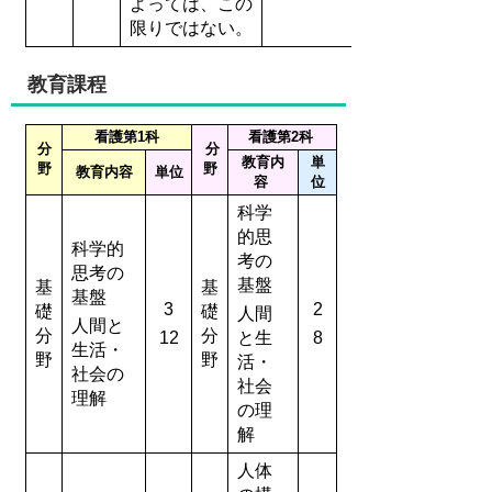
よっては、この
限りではない。
教育課程
看護第1科
看護第2科
分
分
教育内
単
野
野
教育内容
単位
容
位
科学
的思
科学的
考の
思考の
基盤
基
基
基盤
3
2
礎
礎
人間
人間と
分
分
12
と生
8
生活・
野
野
活・
社会の
社会
理解
の理
解
人体