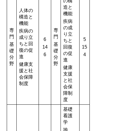
の構
造と
人体の
機能
構造と
疾病
機能
の成
専
専
疾病の
り立
門
門
成り立
6
5
ちと
ちと回
基
基
14
回復
15
復の促
礎
礎
の促
6
4
進
分
分
進
野
野
健康支
健康
援と社
支援
会保障
と社
制度
会保
障制
度
基礎
看護
学
地