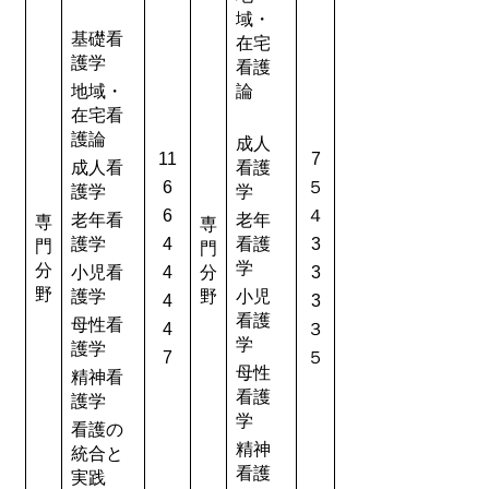
域・
基礎看
在宅
護学
看護
地域・
論
在宅看
護論
成人
11
7
成人看
看護
6
５
護学
学
6
４
老年看
老年
専
専
護学
4
看護
3
門
門
学
分
小児看
4
分
3
野
護学
野
小児
4
3
看護
母性看
4
３
学
護学
7
５
母性
精神看
看護
護学
学
看護の
精神
統合と
看護
実践