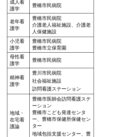
成人看
豊橋市民病院
護学
豊橋市民病院
老年看
介護老人福祉施設、介護老
護学
人保健施設
小児看
豊橋市民病院
護学
豊橋市立保育園
母性看
豊橋市民病院
護学
豊川市民病院
精神看
社会福祉施設
護学
訪問看護ステーション
豊橋市医師会訪問看護ステ
ーション
豊橋市こども発達センタ
地域・
ー、豊橋市保健所保健セン
在宅看
ター
護論
地域包括支援センター、豊