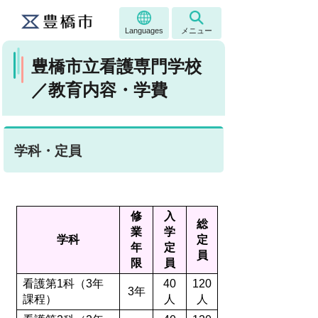
Languages
メニュー
豊橋市立看護専門学校
／教育内容・学費
学科・定員
修
入
総
業
学
学科
定
年
定
員
限
員
看護第1科（3年
40
120
3年
課程）
人
人