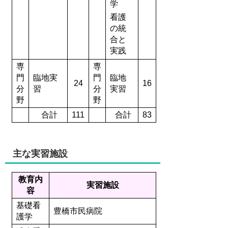
学
看護
の統
合と
実践
専
専
門
臨地実
門
臨地
24
16
分
習
分
実習
野
野
合計
111
合計
83
主な実習施設
教育内
実習施設
容
基礎看
豊橋市民病院
護学