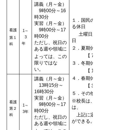
講義（月～金）
9時00分～16
時30分
１．国民の祝日に関する法
実習（月～金）
る休日
9時00分～17
看護
1～
土曜日及び日曜
時00分
3
第１
ただし、祝日の
年
科
２．夏期休業日
ある週や領域に
【 7月26日～8月31
よっては、この
限りではな
３．冬期休業日
い。
【 12月26日～翌年1
４．春期休業日
講義（月～金）
13時15分～
【 3月21日～4月9日
16時30分
５．その他校長が特に定め
実習（月～金）
※校長は、必要があると認
看護
9時00分～17
1～
は、
第２
時00分
3年
上記に定める休業日を変
科
ただし、祝日の
ができる。
ある週や領域に