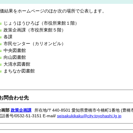
価結果をホームページのほか次の場所で公表します。
じょうほうひろば（市役所東館１階）
政策企画課（市役所東館５階）
各課
市民センター（カリオンビル）
中央図書館
向山図書館
大清水図書館
まちなか図書館
お問合わせ先
企画部
政策企画課
所在地/〒440-8501 愛知県豊橋市今橋町1番地 (豊橋
電話番号/
0532-51-3151
E-mail/
seisakukikaku@city.toyohashi.lg.jp