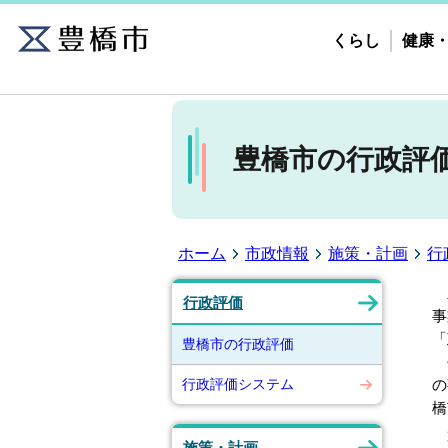
くらし
健康
豊橋市の行政評
ホーム
市政情報
施策・計画
行
豊
行政評価
事
「
豊橋市の行政評価
平
行政評価システム
の
橋
第