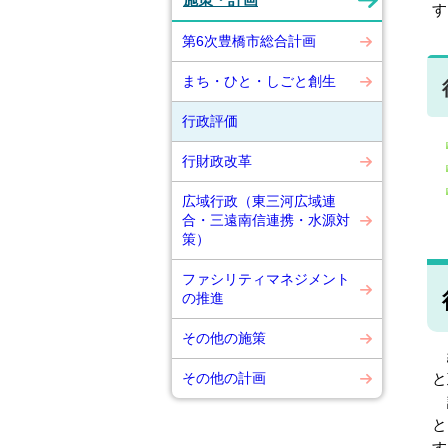
施策・計画
す
第6次豊橋市総合計画
まち・ひと・しごと創生
行政評価
行財政改革
広域行政（東三河広域連
合・三遠南信連携・水源対
策）
ファシリティマネジメント
の推進
その他の施策
細
その他の計画
と
評
と
す