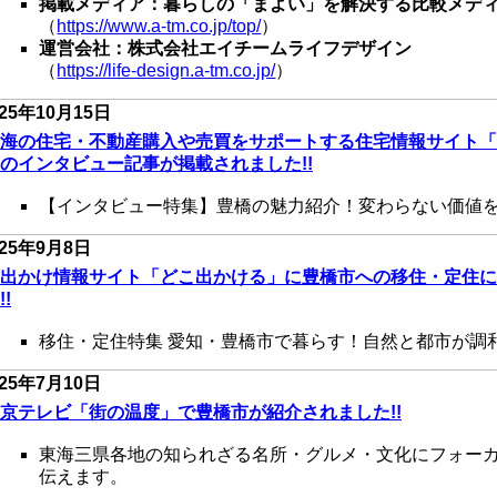
掲載メディア：暮らしの「まよい」を解決する比較メデ
（
https://www.a-tm.co.jp/top/
）
運営会社：株式会社エイチームライフデザイン
（
https://life-design.a-tm.co.jp/
）
25年10
月15日
海の住宅・不動産購入や売買をサポートする住宅情報サイト「
のインタビュー記事が掲載されました!!
【インタビュー特集】豊橋の魅力紹介！変わらない価値
025年9
月8日
出かけ情報サイト「どこ出かける」に豊橋市への移住・定住に
!!
移住・定住特集 愛知・豊橋市で暮らす！自然と都市が調
025年7
月10日
京テレビ「街の温度」で豊橋市が紹介されました!!
東海三県各地の知られざる名所・グルメ・文化にフォーカ
伝えます。