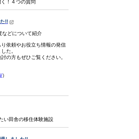
聞く！４つの質問
!!
度などについて紹介
もり依頼やお役立ち情報の発信
ました。
検討の方もぜひご覧ください。
i/
）
たい田舎の移住体験施設