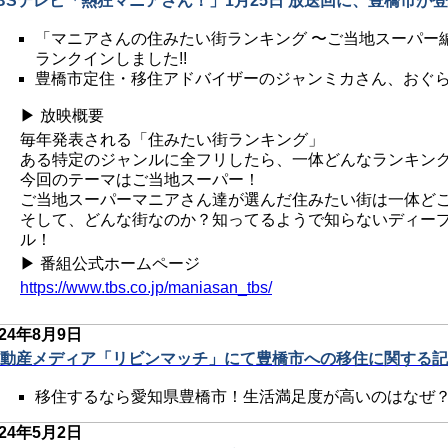
BSテレビ「熱狂マニアさん！」1月25日 放送回に、豊橋市が登
「マニアさんの住みたい街ランキング 〜ご当地スーパー編
ランクインしました!!
豊橋市定住・移住アドバイザーのジャンミカさん、おぐら
▶ 放映概要
毎年発表される「住みたい街ランキング」
ある特定のジャンルに全フリしたら、一体どんなランキン
今回のテーマはご当地スーパー！
ご当地スーパーマニアさん達が選んだ住みたい街は一体ど
そして、どんな街なのか？知ってるようで知らないディープ
ル！
▶ 番組公式ホームページ
https://www.tbs.co.jp/maniasan_tbs/
024年8月9日
動産メディア「リビンマッチ」にて豊橋市への移住に関する記事
移住するなら愛知県豊橋市！生活満足度が高いのはなぜ
024年5月2日