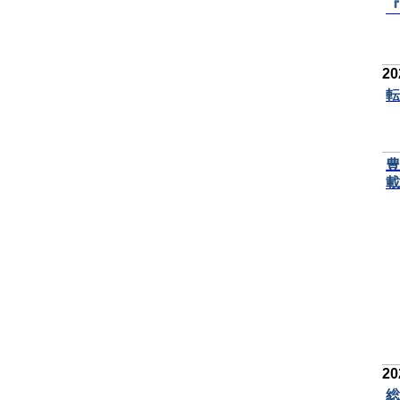
『
2
転
豊
載
2
総