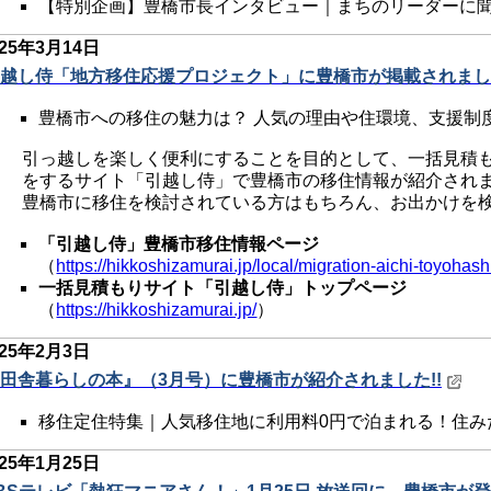
【特別企画】豊橋市長インタビュー｜まちのリーダーに
025年3
月14日
越し侍「地方移住応援プロジェクト」に豊橋市が掲載されました
豊橋市への移住の魅力は？ 人気の理由や住環境、支援制
引っ越しを楽しく便利にすることを目的として、一括見積
をするサイト「引越し侍」で豊橋市の移住情報が紹介され
豊橋市に移住を検討されている方はもちろん、お出かけを
「引越し侍」豊橋市移住情報ページ
（
https://hikkoshizamurai.jp/local/migration-aichi-toyohash
一括見積もりサイト「引越し侍」トップページ
（
https://hikkoshizamurai.jp/
）
025年2
月3日
田舎暮らしの本』（3月号）に豊橋市が紹介されました!!
移住定住特集｜人気移住地に利用料0円で泊まれる！住み
025年1
月25日