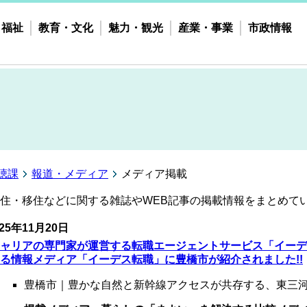
・福祉
教育・文化
魅力・観光
産業・事業
市政情報
聴課
報道・メディア
メディア掲載
住・移住などに関する雑誌やWEB記事の掲載情報をまとめて
25年11
月20日
ャリアの専門家が運営する転職エージェントサービス「イーデ
る情報メディア「イーデス転職」に豊橋市が紹介されました!!
豊橋市｜豊かな自然と新幹線アクセスが共存する、東三