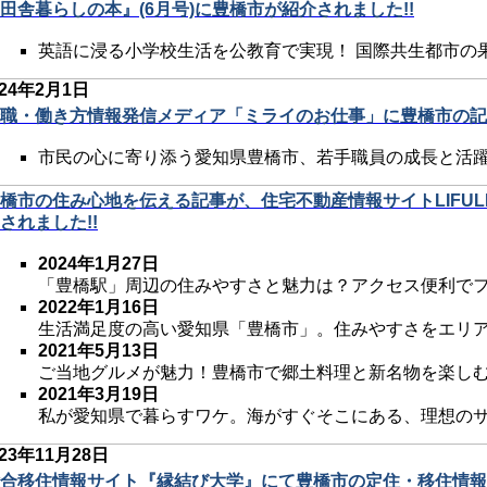
田舎暮らしの本』(6月号)に豊橋市が紹介されました!!
英語に浸る小学校生活を公教育で実現！ 国際共生都市の
024年2月1日
職・働き方情報発信メディア「ミライのお仕事」に豊橋市の記事
市民の心に寄り添う愛知県豊橋市、若手職員の成長と活
橋市の住み心地を伝える記事が、住宅不動産情報サイトLIFULL HO
されました!!
2024年1月27日
「豊橋駅」周辺の住みやすさと魅力は？アクセス便利で
2022年1月16日
生活満足度の高い愛知県「豊橋市」。住みやすさをエリ
2021年5月13日
ご当地グルメが魅力！豊橋市で郷土料理と新名物を楽し
2021年3月19日
私が愛知県で暮らすワケ。海がすぐそこにある、理想の
023年11月28日
合移住情報サイト『縁結び大学』にて豊橋市の定住・移住情報が