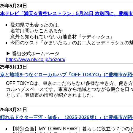
025年5
月24日
本テレビ「満天☆青空レストラン」5月24日 放送回に、豊橋市
愛知県で出会ったのは、
名前は聞いたことあるが
意外と知られていない万能食材『ラディッシュ』
今回のゲスト「かまいたち」のお二人とラディッシュの魅
▶ 番組公式ホームページ
https://www.ntv.co.jp/aozora/
025年5
月13日
京と地域をつなぐローカルハブ『OFF TOKYO』に豊橋市が紹
OFF TOKYOは、東京にこだわらない多様な生き方、働
カルハブスペースです。東京から地域とつながる機会を日
として、豊橋市の情報が紹介されました。
025年3
月31日
頼れるドクター三河・知多』（2025-2026版）』に豊橋市が紹
【特別企画】MY TOWN NEWS｜暮らしに役立つ７つの