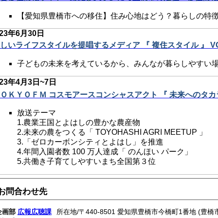
【愛知県豊橋市への移住】住み心地はどう？暮らしの特
023年6月30日
しいライフスタイルを提唱するメディア 『 複住スタイル 』 VO
子どもの未来を考えているから、みんなが暮らしやすい
023年4
月3日~7日
ＯＫＹＯＦＭ コスモアースコンシャスアクト 『 未来へのタカラ
放送テーマ
1.農業王国とよはしの豊かな農産物
2.未来の農をつくる「 TOYOHASHI AGRI MEETUP 」
3.「ゼロカーボンシティとよはし」を推進
4.年間入園者数 100 万人達成「 のんほい パーク」
5.共働き子育てしやすいまち全国第３位
お問合わせ先
企画部
広報広聴課
所在地/〒440-8501 愛知県豊橋市今橋町1番地 (豊橋