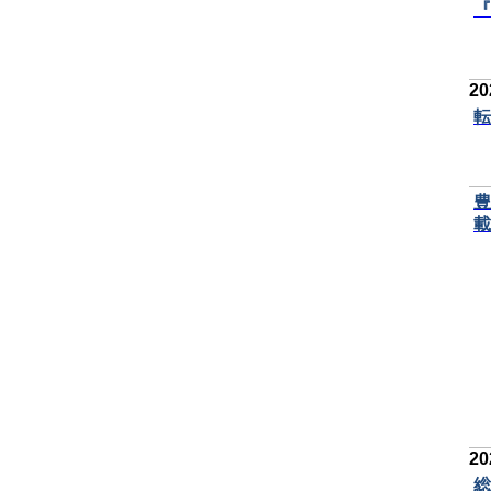
『
2
転
豊
載
2
総