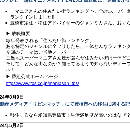
BSテレビ「熱狂マニアさん！」1月25日 放送回に、豊橋市が登
「マニアさんの住みたい街ランキング 〜ご当地スーパー編
ランクインしました!!
豊橋市定住・移住アドバイザーのジャンミカさん、おぐら
▶ 放映概要
毎年発表される「住みたい街ランキング」
ある特定のジャンルに全フリしたら、一体どんなランキン
今回のテーマはご当地スーパー！
ご当地スーパーマニアさん達が選んだ住みたい街は一体ど
そして、どんな街なのか？知ってるようで知らないディープ
ル！
▶ 番組公式ホームページ
https://www.tbs.co.jp/maniasan_tbs/
024年8月9日
動産メディア「リビンマッチ」にて豊橋市への移住に関する記事
移住するなら愛知県豊橋市！生活満足度が高いのはなぜ
024年5月2日