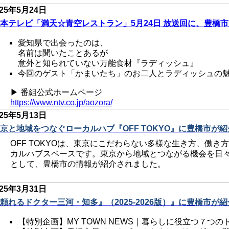
025年5
月24日
本テレビ「満天☆青空レストラン」5月24日 放送回に、豊橋市
愛知県で出会ったのは、
名前は聞いたことあるが
意外と知られていない万能食材『ラディッシュ』
今回のゲスト「かまいたち」のお二人とラディッシュの魅
▶ 番組公式ホームページ
https://www.ntv.co.jp/aozora/
025年5
月13日
京と地域をつなぐローカルハブ『OFF TOKYO』に豊橋市が紹
OFF TOKYOは、東京にこだわらない多様な生き方、働
カルハブスペースです。東京から地域とつながる機会を日
として、豊橋市の情報が紹介されました。
025年3
月31日
頼れるドクター三河・知多』（2025-2026版）』に豊橋市が紹
【特別企画】MY TOWN NEWS｜暮らしに役立つ７つの