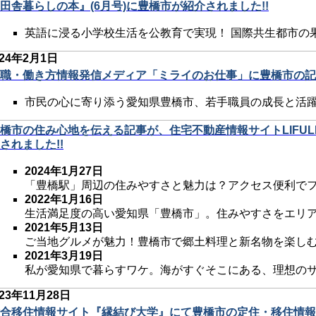
田舎暮らしの本』(6月号)に豊橋市が紹介されました!!
英語に浸る小学校生活を公教育で実現！ 国際共生都市の
024年2月1日
職・働き方情報発信メディア「ミライのお仕事」に豊橋市の記事
市民の心に寄り添う愛知県豊橋市、若手職員の成長と活
橋市の住み心地を伝える記事が、住宅不動産情報サイトLIFULL HO
されました!!
2024年1月27日
「豊橋駅」周辺の住みやすさと魅力は？アクセス便利で
2022年1月16日
生活満足度の高い愛知県「豊橋市」。住みやすさをエリ
2021年5月13日
ご当地グルメが魅力！豊橋市で郷土料理と新名物を楽し
2021年3月19日
私が愛知県で暮らすワケ。海がすぐそこにある、理想の
023年11月28日
合移住情報サイト『縁結び大学』にて豊橋市の定住・移住情報が