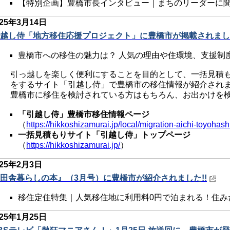
【特別企画】豊橋市長インタビュー｜まちのリーダーに
025年3
月14日
越し侍「地方移住応援プロジェクト」に豊橋市が掲載されました
豊橋市への移住の魅力は？ 人気の理由や住環境、支援制
引っ越しを楽しく便利にすることを目的として、一括見積
をするサイト「引越し侍」で豊橋市の移住情報が紹介され
豊橋市に移住を検討されている方はもちろん、お出かけを
「引越し侍」豊橋市移住情報ページ
（
https://hikkoshizamurai.jp/local/migration-aichi-toyohash
一括見積もりサイト「引越し侍」トップページ
（
https://hikkoshizamurai.jp/
）
025年2
月3日
田舎暮らしの本』（3月号）に豊橋市が紹介されました!!
移住定住特集｜人気移住地に利用料0円で泊まれる！住み
025年1
月25日