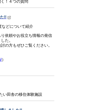
聞く！４つの質問
!!
度などについて紹介
もり依頼やお役立ち情報の発信
ました。
検討の方もぜひご覧ください。
i/
）
たい田舎の移住体験施設