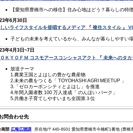
【愛知県豊橋市への移住】住み心地はどう？暮らしの特
023年6月30日
しいライフスタイルを提唱するメディア 『 複住スタイル 』 VO
子どもの未来を考えているから、みんなが暮らしやすい
023年4
月3日~7日
ＯＫＹＯＦＭ コスモアースコンシャスアクト 『 未来へのタカラ
放送テーマ
1.農業王国とよはしの豊かな農産物
2.未来の農をつくる「 TOYOHASHI AGRI MEETUP 」
3.「ゼロカーボンシティとよはし」を推進
4.年間入園者数 100 万人達成「 のんほい パーク」
5.共働き子育てしやすいまち全国第３位
お問合わせ先
企画部
広報広聴課
所在地/〒440-8501 愛知県豊橋市今橋町1番地 (豊橋