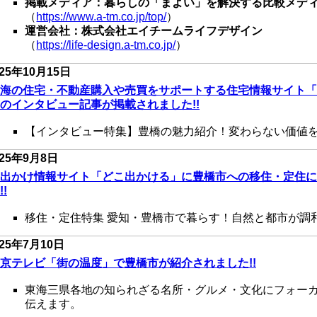
掲載メディア：暮らしの「まよい」を解決する比較メデ
（
https://www.a-tm.co.jp/top/
）
運営会社：株式会社エイチームライフデザイン
（
https://life-design.a-tm.co.jp/
）
25年10
月15日
海の住宅・不動産購入や売買をサポートする住宅情報サイト「
のインタビュー記事が掲載されました!!
【インタビュー特集】豊橋の魅力紹介！変わらない価値
025年9
月8日
出かけ情報サイト「どこ出かける」に豊橋市への移住・定住に
!!
移住・定住特集 愛知・豊橋市で暮らす！自然と都市が調
025年7
月10日
京テレビ「街の温度」で豊橋市が紹介されました!!
東海三県各地の知られざる名所・グルメ・文化にフォーカ
伝えます。