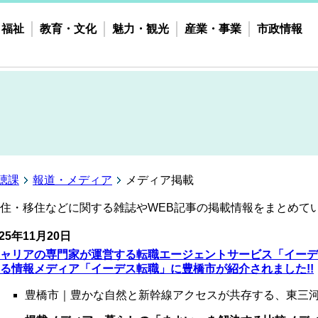
・福祉
教育・文化
魅力・観光
産業・事業
市政情報
聴課
報道・メディア
メディア掲載
住・移住などに関する雑誌やWEB記事の掲載情報をまとめて
25年11
月20日
ャリアの専門家が運営する転職エージェントサービス「イーデ
る情報メディア「イーデス転職」に豊橋市が紹介されました!!
豊橋市｜豊かな自然と新幹線アクセスが共存する、東三