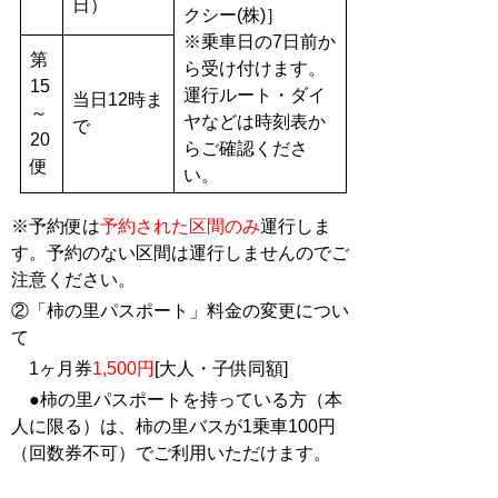
日）
クシー(株)］
※乗車日の7日前か
第
ら受け付けます。
15
運行ルート・ダイ
当日12時ま
～
ヤなどは時刻表か
で
20
らご確認くださ
便
い。
※予約便は
予約された区間のみ
運行しま
す。予約のない区間は運行しませんのでご
注意ください。
②「柿の里パスポート」料金の変更につい
て
1ヶ月券
1,500円
[大人・子供同額]
●柿の里パスポートを持っている方（本
人に限る）は、柿の里バスが1乗車100円
（回数券不可）でご利用いただけます。