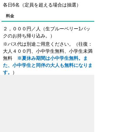
各日6名（定員を超える場合は抽選）
料金
２，０００円／人（生ブルーベリー1パッ
クのお持ち帰り込み。）
※バス代は別途ご用意ください。（往復：
大人４００円、小中学生無料、小学生未満
無料
※夏休み期間は小中学生無料。ま
た、小中学生と同伴の大人も無料になりま
す。
）
☀夏休み小学生50円バスについて☀
持ち物、服装
帽子、日傘、水筒、エプロン（必要な方の
み）
※当日は大変暑くなることが予想されます
ので、熱中症対策は万全にお願いします。