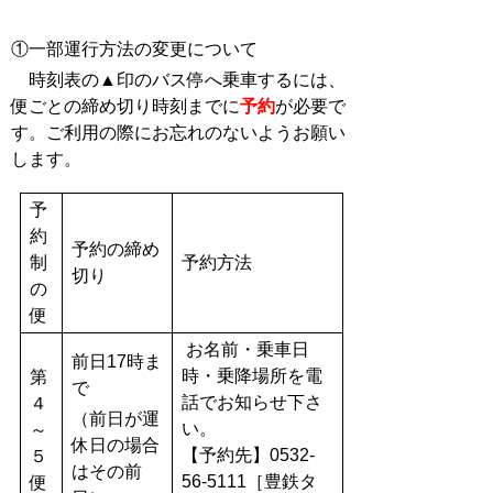
①一部運行方法の変更について
時刻表の▲印のバス停へ乗車するには、
便ごとの締め切り時刻までに
予約
が必要で
す。ご利用の際にお忘れのないようお願い
します。
予
約
予約の締め
制
予約方法
切り
の
便
お名前・乗車日
前日17時ま
時・乗降場所を電
第
で
話でお知らせ下さ
４
（前日が運
い。
～
休日の場合
【予約先】0532-
５
はその前
56-5111［豊鉄タ
便