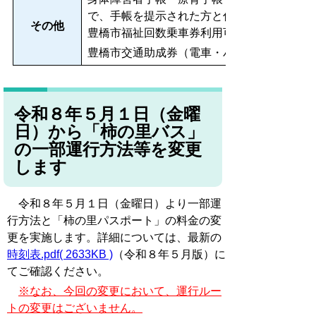
で、手帳を提示された方と付き添いの方１人
その他
豊橋市福祉回数乗車券利用可
豊橋市交通助成券（電車・バス・コミュニテ
令和８年５月１日（金曜
日）から「柿の里バス」
の一部運行方法等を変更
します
令和８年５月１日（金曜日）より一部運
行方法と「柿の里パスポート」の料金の変
更を実施します。詳細については、最新の
時刻表.pdf( 2633KB )
（令和８年５月版）に
てご確認ください。
※なお、今回の変更において、運行ルー
トの変更はございません。