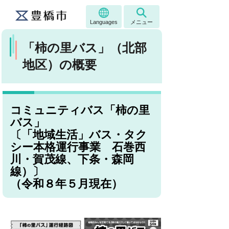
Languages
メニュー
「柿の里バス」（北部
地区）の概要
コミュニティバス「柿の里
バス」
〔「地域生活」バス・タク
シー本格運行事業 石巻西
川・賀茂線、下条・森岡
線）〕
（令和８年５月現在）