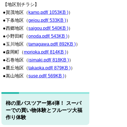
【地区別チラシ】
●賀茂地区（
kamo.pdf( 1053KB )
）
●下条地区（
gejou.pdf( 533KB )
）
●西郷地区（
saigou.pdf( 540KB )
）
●小野田町（
onoda.pdf( 543KB )
）
●玉川地区（
tamagawa.pdf( 892KB )
）
●森岡町（
morioka.pdf( 814KB )
）
●石巻地区（
isimaki.pdf( 818KB )
）
●鷹丘地区（
takaoka.pdf( 879KB )
）
●嵩山地区（
suse.pdf( 569KB )
）
柿の里バスツアー第4弾！ スーパ
ーでの買い物体験とフルーツ大福
作り体験