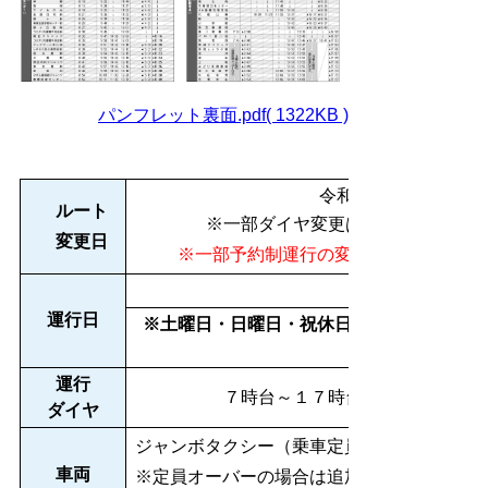
パンフレット裏面.pdf( 1322KB )
令和7年4月1日（火
ルート
※一部ダイヤ変更は令和７年12月1
変更日
※一部予約制運行の変更は令和８年５
運行日
※土曜日・日曜日・祝休日、８月１３日～
運行
７時台～１７時台（20便（上り10
ダイヤ
ジャンボタクシー（乗車定員９名）
車両
※定員オーバーの場合は追加車両を手配しま