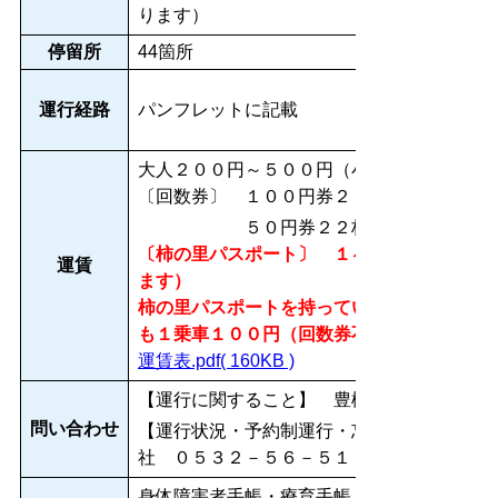
ります）
停留所
44箇所
運行経路
パンフレットに記載
大人２００円～５００円（小学生半額、小学
〔回数券〕 １００円券２２枚綴り２，００
５０円券２２枚綴り１，０００
〔柿の里パスポート〕 １ヶ月券 １，５０
運賃
ます）
柿の里パスポートを持っている方ご本人は「
も１乗車１００円（回数券不可）でご利用い
運賃表.pdf( 160KB )
【運行に関すること】 豊橋市都市交通課 
問い合わせ
【運行状況・予約制運行・忘れ物に関するこ
社 ０５３２－５６－５１１１
身体障害者手帳・療育手帳・精神障害者保健