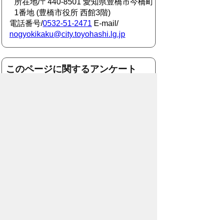
所在地/〒440-8501 愛知県豊橋市今橋町
1番地 (豊橋市役所 西館3階)
電話番号/
0532-51-2471
E-mail/
nogyokikaku@city.toyohashi.lg.jp
このページに関するアンケート
このページの情報は役に立ちました
か？
役に
どちらとも
役にたた
立った
いえない
なかった
このページに関してご意見がありまし
たら、500文字以内でご記入くださ
い。
（ご注意）住所や電話番号などの個人情報は記
入しないでください。なお、回答が必要な お問
合わせは、直接このページのお問合わせ先へご
連絡ください。