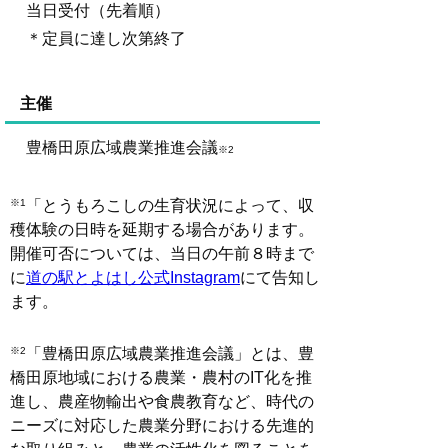
当日受付（先着順）
＊定員に達し次第終了
主催
豊橋田原広域農業推進会議
※2
「とうもろこしの生育状況によって、収
※1
穫体験の日時を延期する場合があります。
開催可否については、当日の午前８時まで
に
道の駅とよはし公式Instagram
にて告知し
ます。
「豊橋田原広域農業推進会議」とは、
豊
※2
橋田原地域における農業・農村のIT化を推
進し、農産物輸出や食農教育など、時代の
ニーズに対応
した農業分野における先進的