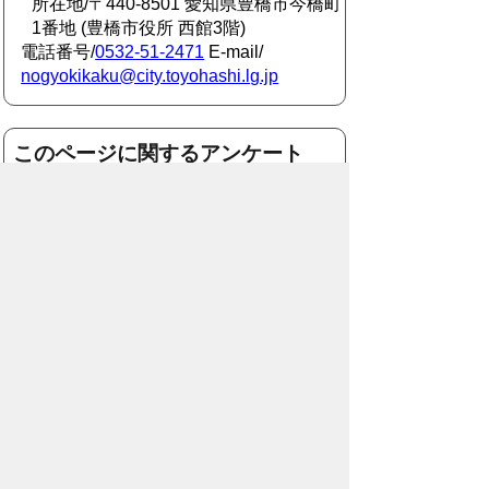
所在地/〒440-8501 愛知県豊橋市今橋町
1番地 (豊橋市役所 西館3階)
電話番号/
0532-51-2471
E-mail/
nogyokikaku@city.toyohashi.lg.jp
このページに関するアンケート
このページの情報は役に立ちました
か？
役に
どちらとも
役にたた
立った
いえない
なかった
このページに関してご意見がありまし
たら、500文字以内でご記入くださ
い。
（ご注意）住所や電話番号などの個人情報は記
入しないでください。なお、回答が必要な お問
合わせは、直接このページのお問合わせ先へご
連絡ください。