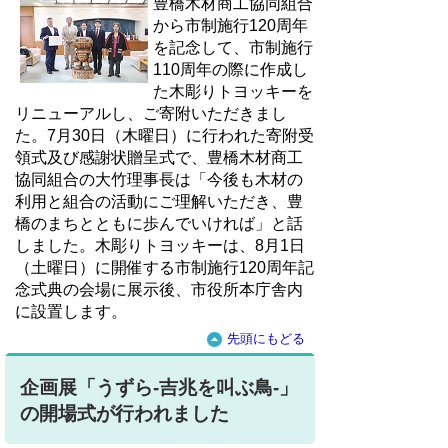
豊橋木材商工協同組合
から市制施行120周年
を記念して、市制施行
110周年の際に作成し
た木彫りトヨッキーを
リニューアルし、ご寄附いただきまし
た。7月30日（木曜日）に行われた寄附受
領式及び感謝状贈呈式で、豊橋木材商工
協同組合の大竹理事長は「今後も木材の
利用と組合の活動にご理解いただき、豊
橋のまちとともに歩んでいければ」と話
しました。木彫りトヨッキーは、8月1日
（土曜日）に開催する市制施行120周年記
念式典の会場に展示後、市役所本庁舎内
に設置します。
先頭にもどる
企画展「うずら-吉兆を叫ぶ鳥-」
の開場式が行われました