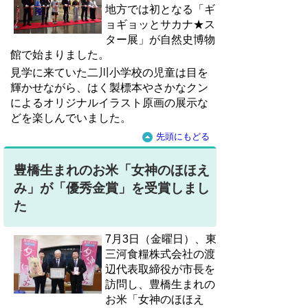
地方では初となる「ギ
ョギョッとサカナ★ス
ター展」が自然史博物
館で始まりました。
見学に来ていた二川小学校の児童は目を
輝かせながら、はく製標本やさかなクン
によるオリジナルイラスト原画の展示な
どを楽しんでいました。
先頭にもどる
豊橋生まれのお米「女神のほほえ
み」が「優秀金賞」を受賞しまし
た
7月3日（金曜日）、東
三河食糧株式会社の渡
辺代表取締役が市長を
訪問し、豊橋生まれの
お米「女神のほほえ