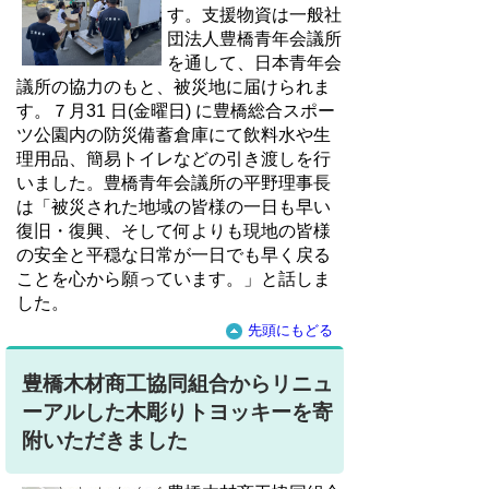
す。支援物資は一般社
団法人豊橋青年会議所
を通して、日本青年会
議所の協力のもと、被災地に届けられま
す。７月31 日(金曜日) に豊橋総合スポー
ツ公園内の防災備蓄倉庫にて飲料水や生
理用品、簡易トイレなどの引き渡しを行
いました。豊橋青年会議所の平野理事長
は「被災された地域の皆様の一日も早い
復旧・復興、そして何よりも現地の皆様
の安全と平穏な日常が一日でも早く戻る
ことを心から願っています。」と話しま
した。
先頭にもどる
豊橋木材商工協同組合からリニュ
ーアルした木彫りトヨッキーを寄
附いただきました