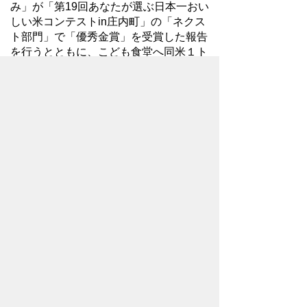
み」が「第19回あなたが選ぶ日本一おい
しい米コンテストin庄内町」の「ネクス
ト部門」で「優秀金賞」を受賞した報告
を行うとともに、こども食堂へ同米１ト
ンを寄附していただきました。渡辺代表
取締役は「「豊橋１号」という新しい稲
種が見つかり、市民や関係者の皆様に支
えてもらって今につながっている。その
感謝の気持ちのあかしとして、寄付をさ
せていただきました」と話しました。ま
た、豊橋こども食堂ネットワークの山口
共同代表は、「こども食堂は食事を提供
するだけでなく、こどもが地域の中で安
心して過ごせる場所に変わってきてお
り、お米を寄附いただけたことは大変あ
りがたいです」と話しました。
先頭にもどる
豊橋技術科学大学ロボコン同好会
「とよはし☆ロボコンズ」が市長