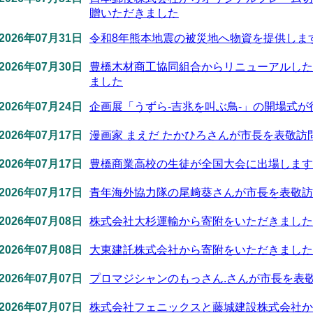
贈いただきました
2026年07月31日
令和8年熊本地震の被災地へ物資を提供しま
2026年07月30日
豊橋木材商工協同組合からリニューアルした
ました
2026年07月24日
企画展「うずら-吉兆を叫ぶ鳥-」の開場式が
2026年07月17日
漫画家 まえだ たかひろさんが市長を表敬訪
2026年07月17日
豊橋商業高校の生徒が全国大会に出場します
2026年07月17日
青年海外協力隊の尾﨑葵さんが市長を表敬訪
2026年07月08日
株式会社大杉運輸から寄附をいただきました
2026年07月08日
大東建託株式会社から寄附をいただきました
2026年07月07日
プロマジシャンのもっさん.さんが市長を表
2026年07月07日
株式会社フェニックスと藤城建設株式会社か