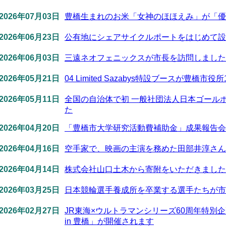
2026年07月03日
豊橋生まれのお米「女神のほほえみ」が「優
2026年06月23日
公有地にシェアサイクルポートをはじめて設
2026年06月03日
三遠ネオフェニックスが市長を訪問しました
2026年05月21日
04 Limited Sazabys特設ブースが豊橋
2026年05月11日
全国の自治体で初 一般社団法人日本ゴール
た
2026年04月20日
「豊橋市大学研究活動費補助金」成果報告会
2026年04月16日
空手家で、映画の主演を務めた田部井淳さん
2026年04月14日
株式会社山口土木から寄附をいただきました
2026年03月25日
日本競輪選手養成所を卒業する選手たちが市
2026年02月27日
JR東海×ウルトラマンシリーズ60周年特別
in 豊橋」が開催されます