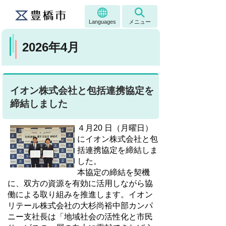
Languages
メニュー
2026年4月
イオン株式会社と包括連携協定を
締結しました
４月20 日（月曜日）
にイオン株式会社と包
括連携協定を締結しま
した。
本協定の締結を契機
に、双方の資源を有効に活用しながら協
働による取り組みを推進します。
イオン
リテール株式会社の大杉尚裕
中部カンパ
ニー支社長は「地域社会の活性化と市民