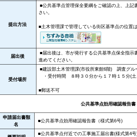
■公共基準点管理保全要綱
をご確認の上、上記
さい。
提出方法
■土木管理課で管理している街区基準点の位置
■届出後は、市が発行する公共基準点保全指示書
届出後
進めてください。
■建設部土木管理課(市役所東館6階) 調査グル
・受付時間 ８時３０分から１７時１５分(土
受付場所
■郵送不可
公共基準点効用確認報告書
申請届出書類
■公共基準点効用確認報告書（様式第6号)
名
■公共基準点付近での工事施工届出書(様式第4
概要説明