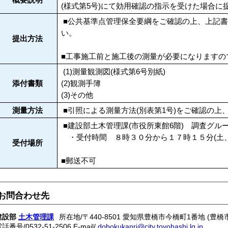
(様式第5号)にて効用確認の指示を受けた場合
■公共基準点管理保全要綱
をご確認の上、上記
い。
提出方法
■工事施工前と施工後の測量が必要になりますの
(1)測量観測図(様式第6号別紙)
添付書類
(2)観測手簿
(3)その他
測量方法
■引照による測量方法(別表第1号)をご確認の
■建設部土木管理課(市役所東館6階) 調査グル
・受付時間 ８時３０分から１７時１５分(土、
受付場所
■郵送不可
お問合わせ先
建設部
土木管理課
所在地/〒440-8501 愛知県豊橋市今橋町1番地 (豊橋
電話番号/
0532-51-2506
E-mail/
dobokukanri@city.toyohashi.lg.jp