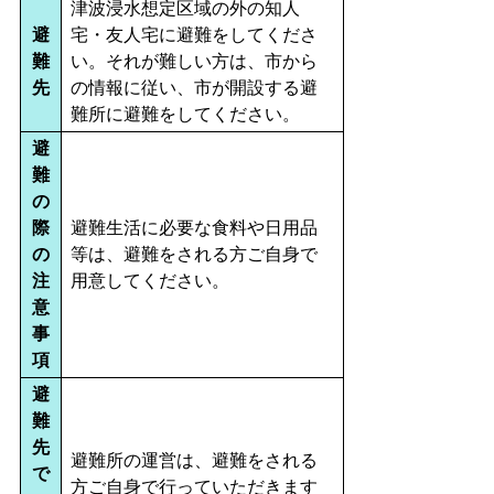
津波浸水想定区域の外の知人
避
宅・友人宅に避難をしてくださ
難
い。それが難しい方は、市から
先
の情報に従い、市が開設する避
難所に避難をしてください。
避
難
の
際
避難生活に必要な食料や日用品
の
等は、避難をされる方ご自身で
注
用意してください。
意
事
項
避
難
先
避難所の運営は、避難をされる
で
方ご自身で行っていただきます