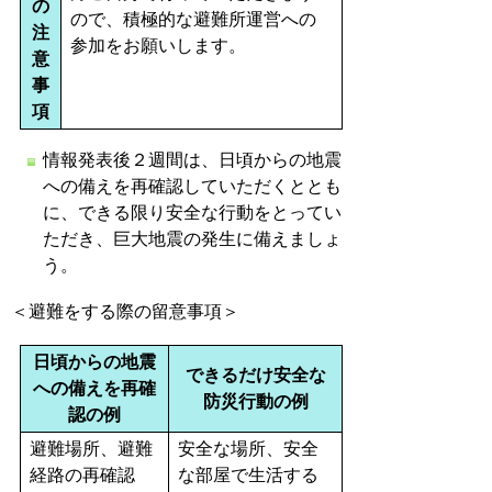
の
ので、積極的な避難所運営への
注
参加をお願いします。
意
事
項
情報発表後２週間は、日頃からの地震
への備えを再確認していただくととも
に、できる限り安全な行動をとってい
ただき、巨大地震の発生に備えましょ
う。
＜避難をする際の留意事項＞
日頃からの地震
できるだけ安全な
への備えを再確
防災行動の例
認の例
避難場所、避難
安全な場所、安全
経路の再確認
な部屋で生活する