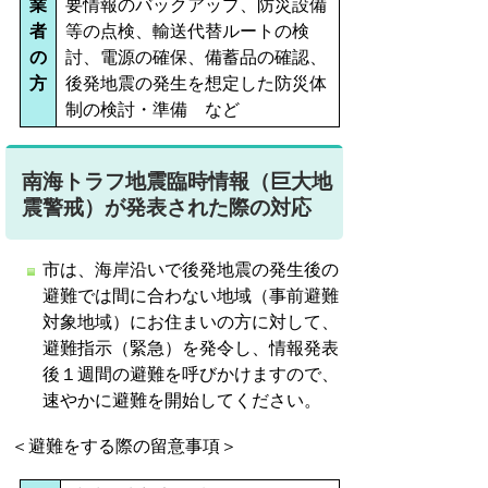
業
要情報のバックアップ、防災設備
者
等の点検、輸送代替ルートの検
の
討、電源の確保、備蓄品の確認、
方
後発地震の発生を想定した防災体
制の検討・準備 など
南海トラフ地震臨時情報（巨大地
震警戒）が発表された際の対応
市は、海岸沿いで後発地震の発生後の
避難では間に合わない地域（事前避難
対象地域）にお住まいの方に対して、
避難指示（緊急）を発令し、情報発表
後１週間の避難を呼びかけますので、
速やかに避難を開始してください。
＜避難をする際の留意事項＞