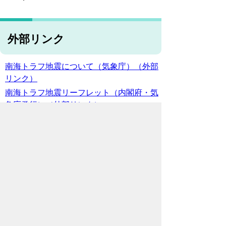
外部リンク
南海トラフ地震について（気象庁）
（外部
リンク）
南海トラフ地震リーフレット（内閣府・気
象庁発行）（外部リンク）
南海トラフ地震対策‐防災情報のページ（内
閣府）（外部リンク）
南海トラフ地震臨時情報発表時の事前避難
の検討手引き（愛知県防災安全局）（外部
リンク）
お問合わせ先
防災危機管理課