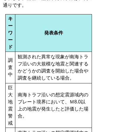
通りです。
キ
ー
ワ
発表条件
ー
ド
観測された異常な現象が南海トラ
調
フ沿いの大規模な地震と関連する
査
かどうかの調査を開始した場合や
中
調査を継続している場合。
巨
大
南海トラフ沿いの想定震源域内の
地
プレート境界において、Ｍ8.0以
震
上の地震が発生したと評価した場
警
合。
戒