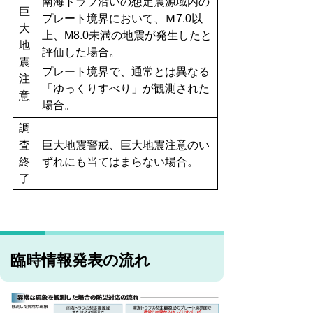
南海トラフ沿いの想定震源域内の
巨
プレート境界において、Ｍ7.0以
大
上、M8.0未満の地震が発生したと
地
評価した場合。
震
プレート境界で、通常とは異なる
注
「ゆっくりすべり」が観測された
意
場合。
調
査
巨大地震警戒、巨大地震注意のい
終
ずれにも当てはまらない場合。
了
臨時情報発表の流れ