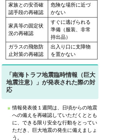
家族との安否確
危険な場所に近づ
認手段の再確認
かない
すぐに逃げられる
家具等の固定状
準備（服装、非常
況の再確認
持出品）
ガラスの飛散防
出入り口に支障物
止対策の再確認
を置かない
「南海トラフ地震臨時情報（巨大
地震注意）」が発表された際の対
応
情報発表後１週間は、日頃からの地震
への備えを再確認していただくととも
に、できる限り安全な行動をとってい
ただき、巨大地震の発生に備えましょ
う。