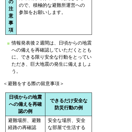
の
ので、積極的な避難所運営への
注
参加をお願いします。
意
事
項
情報発表後２週間は、日頃からの地震
への備えを再確認していただくととも
に、できる限り安全な行動をとってい
ただき、巨大地震の発生に備えましょ
う。
＜避難をする際の留意事項＞
日頃からの地震
できるだけ安全な
への備えを再確
防災行動の例
認の例
避難場所、避難
安全な場所、安全
経路の再確認
な部屋で生活する