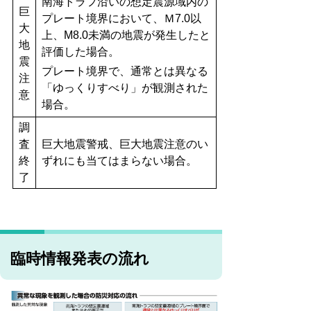
南海トラフ沿いの想定震源域内の
巨
プレート境界において、Ｍ7.0以
大
上、M8.0未満の地震が発生したと
地
評価した場合。
震
プレート境界で、通常とは異なる
注
「ゆっくりすべり」が観測された
意
場合。
調
査
巨大地震警戒、巨大地震注意のい
終
ずれにも当てはまらない場合。
了
臨時情報発表の流れ