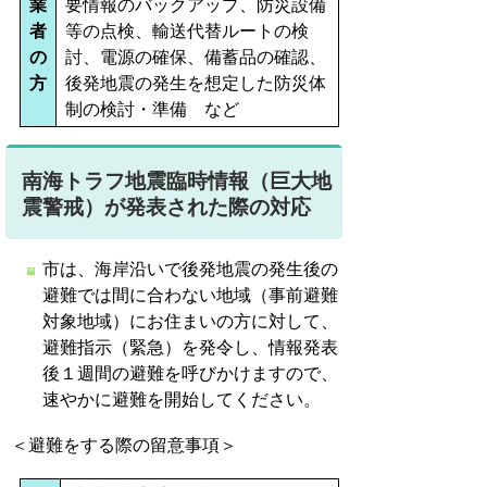
業
要情報のバックアップ、防災設備
者
等の点検、輸送代替ルートの検
の
討、電源の確保、備蓄品の確認、
方
後発地震の発生を想定した防災体
制の検討・準備 など
南海トラフ地震臨時情報（巨大地
震警戒）が発表された際の対応
市は、海岸沿いで後発地震の発生後の
避難では間に合わない地域（事前避難
対象地域）にお住まいの方に対して、
避難指示（緊急）を発令し、情報発表
後１週間の避難を呼びかけますので、
速やかに避難を開始してください。
＜避難をする際の留意事項＞