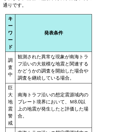
通りです。
キ
ー
ワ
発表条件
ー
ド
観測された異常な現象が南海トラ
調
フ沿いの大規模な地震と関連する
査
かどうかの調査を開始した場合や
中
調査を継続している場合。
巨
大
南海トラフ沿いの想定震源域内の
地
プレート境界において、Ｍ8.0以
震
上の地震が発生したと評価した場
警
合。
戒