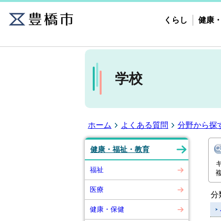
くらし
健康
学校
ホーム
よくある質問
分野から探
健康・福祉・教育
福祉
医療
分
健康・保健