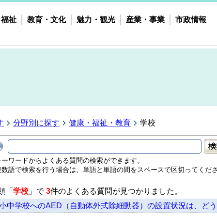
・福祉
教育・文化
魅力・観光
産業・事業
市政情報
す
分野別に探す
健康・福祉・教育
学校
キーワードからよくある質問の検索ができます。
複数語で検索を行う場合は、単語と単語の間をスペースで区切ってくだ
類「
学校
」で
3
件のよくある質問が見つかりました。
小中学校へのAED（自動体外式除細動器）の設置状況は、ど