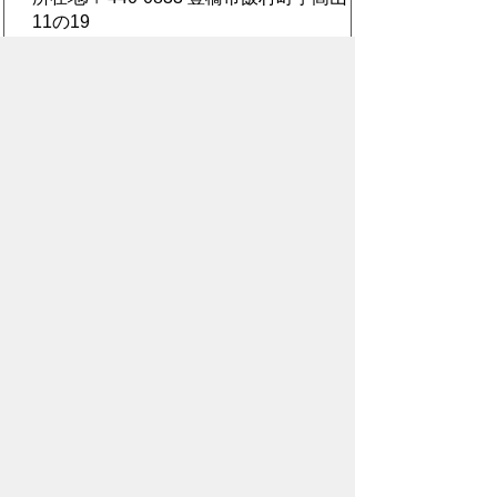
11の19
電話番号/
0532-61-4136
FAX/0532-66-
5374 E-mail/
shushugyomu@city.toyohashi.lg.jp
このページに関するアンケート
このページの情報は役に立ちました
か？
役に
どちらとも
役にたた
立った
いえない
なかった
このページに関してご意見がありまし
たら、500文字以内でご記入くださ
い。
（ご注意）住所や電話番号などの個人情報は記
入しないでください。なお、回答が必要な お問
合わせは、直接このページのお問合わせ先へご
連絡ください。