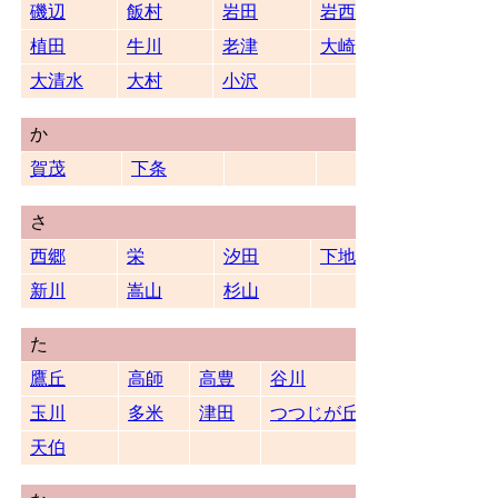
磯辺
飯村
岩田
岩西
植田
牛川
老津
大崎
大清水
大村
小沢
か
賀茂
下条
さ
西郷
栄
汐田
下地
新川
嵩山
杉山
た
鷹丘
高師
高豊
谷川
玉川
多米
津田
つつじが丘
天伯