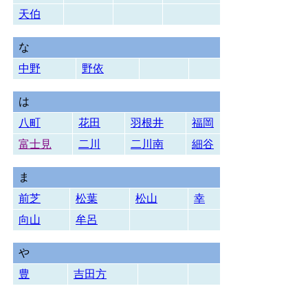
天伯
な
中野
野依
は
八町
花田
羽根井
福岡
富士見
二川
二川南
細谷
ま
前芝
松葉
松山
幸
向山
牟呂
や
豊
吉田方