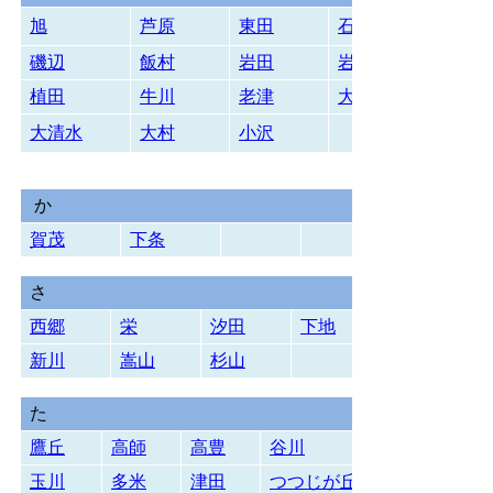
旭
芦原
東田
石巻
磯辺
飯村
岩田
岩西
植田
牛川
老津
大崎
大清水
大村
小沢
か
賀茂
下条
さ
西郷
栄
汐田
下地
新川
嵩山
杉山
た
鷹丘
高師
高豊
谷川
玉川
多米
津田
つつじが丘