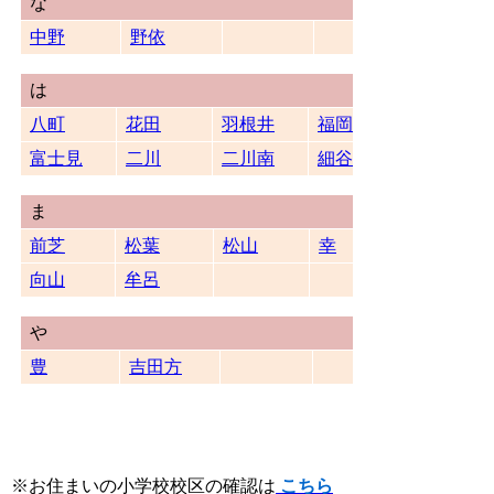
な
中野
野依
は
八町
花田
羽根井
福岡
富士見
二川
二川南
細谷
ま
前芝
松葉
松山
幸
向山
牟呂
や
豊
吉田方
※お住まいの小学校校区の確認は
こちら