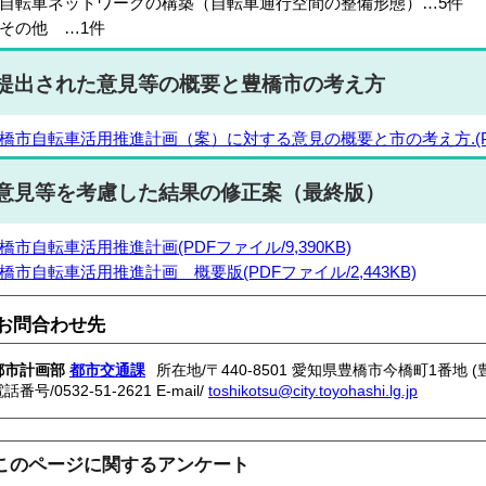
転車ネットワークの構築（自転車通行空間の整備形態）…5件
その他 …1件
提出された意見等の概要と豊橋市の考え方
橋市自転車活用推進計画（案）に対する意見の概要と市の考え方.(PDF
意見等を考慮した結果の修正案（最終版）
橋市自転車活用推進計画(PDFファイル/9,390KB)
橋市自転車活用推進計画 概要版(PDFファイル/2,443KB)
お問合わせ先
都市計画部
都市交通課
所在地/〒440-8501 愛知県豊橋市今橋町1番地 
電話番号/
0532-51-2621
E-mail/
toshikotsu@city.toyohashi.lg.jp
このページに関するアンケート