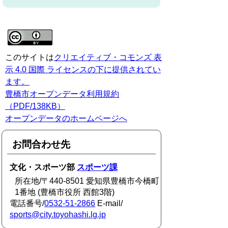
このサイトは
クリエイティブ・コモンズ 表
示 4.0 国際 ライセンスの下に提供されてい
ます。
豊橋市オープンデータ利用規約
（PDF/138KB）
オープンデータのホームページへ
お問合わせ先
文化・スポーツ部
スポーツ課
所在地/〒440-8501 愛知県豊橋市今橋町
1番地 (豊橋市役所 西館3階)
電話番号/
0532-51-2866
E-mail/
sports@city.toyohashi.lg.jp