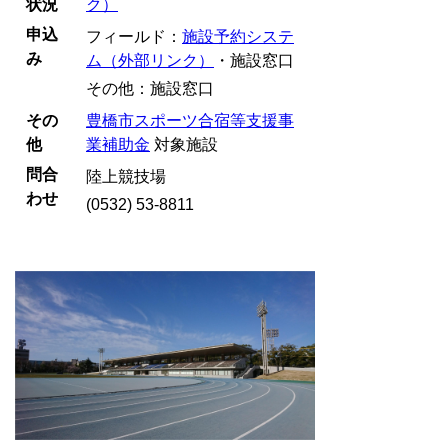
状況
ク）
申込
フィールド：
施設予約システ
み
ム（外部リンク）
・施設窓口
その他：施設窓口
その
豊橋市スポーツ合宿等支援事
他
業補助金
対象施設
問合
陸上競技場
わせ
(0532) 53-8811