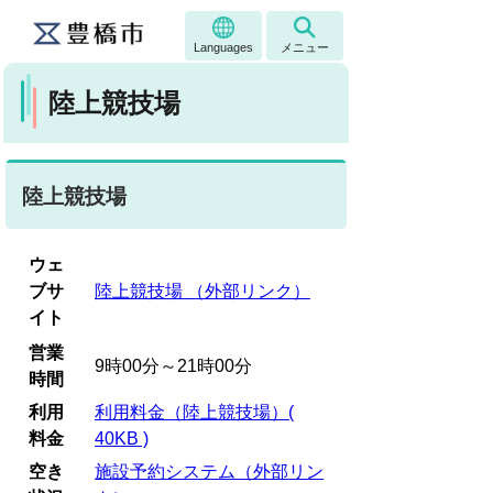
Languages
メニュー
陸上競技場
陸上競技場
ウェ
ブサ
陸上競技場 （外部リンク）
イト
営業
9時00分～21時00分
時間
利用
利用料金（陸上競技場）(
料金
40KB )
空き
施設予約システム（外部リン