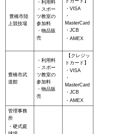
トカード】
・利用料
・VISA
・スポー
・
豊橋市陸
ツ教室の
MasterCard
上競技場
参加料
・JCB
・物品販
売
・AMEX
【クレジッ
・利用料
トカード】
・スポー
・VISA
豊橋市武
ツ教室の
・
道館
参加料
MasterCard
・物品販
・JCB
売
・AMEX
管理事務
所
・硬式庭
球場