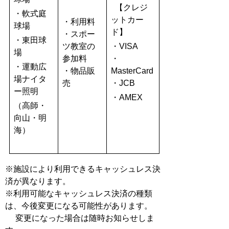
【クレジ
・軟式庭
ットカー
・利用料
球場
ド】
・スポー
・東田球
ツ教室の
・VISA
場
参加料
・
・運動広
・物品販
MasterCard
場ナイタ
売
・JCB
ー照明
・AMEX
（高師・
向山・明
海）
※施設により利用できるキャッシュレス決
済が異なります。
※利用可能なキャッシュレス決済の種類
は、今後変更になる可能性があります。
変更になった場合は随時お知らせしま