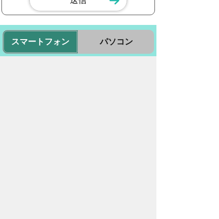
スマートフォン
パソコン
豊橋市役所
法人番号：3000020232017
〒440-8501 愛知県豊橋市今橋町１番地
代表番号：
0532-51-2111
開庁日時：
月曜日～金曜日 午前8時30
分～午後5時15分まで
（土・日・祝祭日・年末年始
＜12月29日から1月3日＞は
除く）