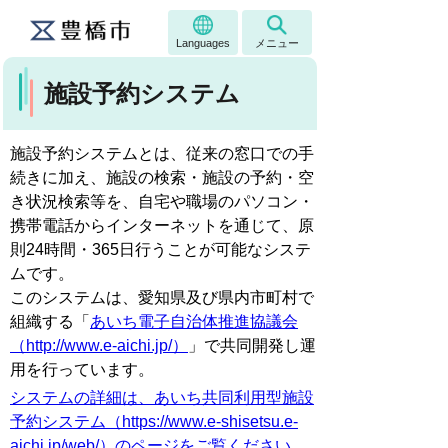
Languages
メニュー
施設予約システム
施設予約システムとは、従来の窓口での手
続きに加え、施設の検索・施設の予約・空
き状況検索等を、自宅や職場のパソコン・
携帯電話からインターネットを通じて、原
則24時間・365日行うことが可能なシステ
ムです。
このシステムは、愛知県及び県内市町村で
組織する「
あいち電子自治体推進協議会
（http://www.e-aichi.jp/）
」で共同開発し運
用を行っています。
システムの詳細は、あいち共同利用型施設
予約システム（https://www.e-shisetsu.e-
aichi.jp/web/）のページをご覧ください。