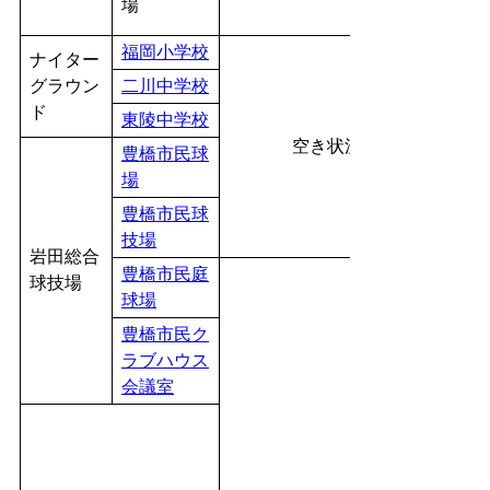
場
福岡小学校
ナイター
グラウン
二川中学校
ド
東陵中学校
空き状況検索のみが可能
豊橋市民球
場
豊橋市民球
技場
岩田総合
豊橋市民庭
球技場
球場
豊橋市民ク
ラブハウス
会議室