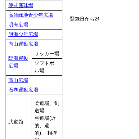
硬式庭球場
高師緑地青少年広場
登録日から2年間
明海広場
明海少年広場
向山運動広場
サッカー場
臨海運動
ソフトボー
広場
ル場
高山広場
石巻運動広場
柔道場、剣
道場
弓道場(近
武道館
的、遠
的)、 相撲