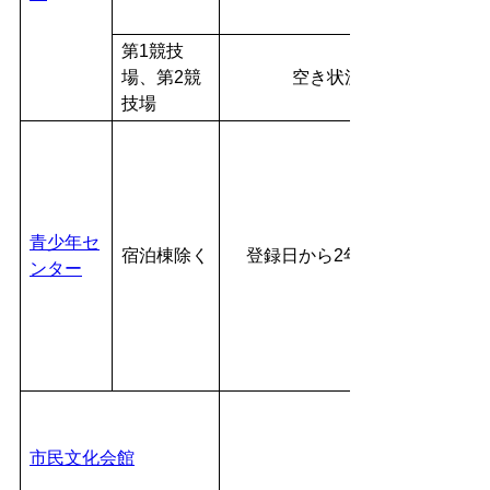
第1競技
場、第2競
空き状況検索のみが可能
技場
青少年セ
宿泊棟除く
登録日から2年間
ンター
市民文化会館