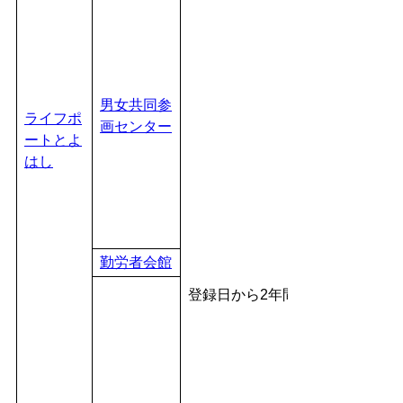
男女共同参
ライフポ
画センター
ートとよ
はし
勤労者会館
登録日から2年間