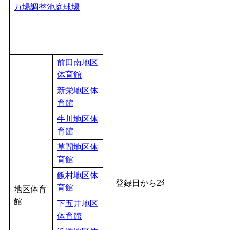
万場調整池庭球場
前田南地区
体育館
新栄地区体
育館
牛川地区体
育館
草間地区体
育館
飯村地区体
登録日から2年間
育館
地区体育
館
下五井地区
体育館