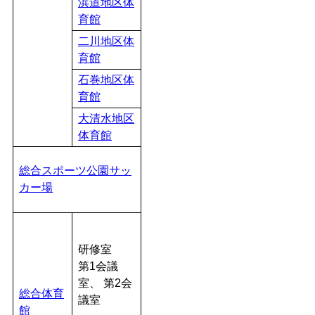
浜道地区体
育館
二川地区体
育館
石巻地区体
育館
大清水地区
体育館
総合スポーツ公園サッ
カー場
研修室
第1会議
室、 第2会
総合体育
議室
館