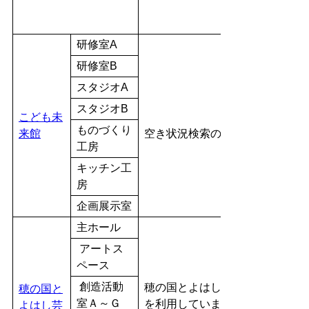
研修室A
研修室B
スタジオA
スタジオB
こども未
ものづくり
来館
空き状況検索のみが可能です。
工房
キッチン工
房
企画展示室
主ホール
アートス
ペース
創造活動
穂の国とよはし芸術劇場は独自
穂の国と
室Ａ～Ｇ
を利用しています。
よはし芸