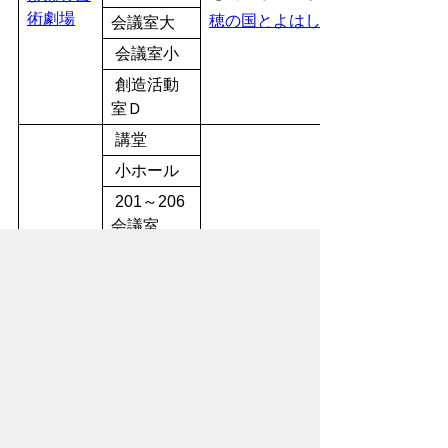
術劇場
穂の国とよはし芸術劇場空き状
会議室大
会議室小
創造活動
室Ｄ
講堂
小ホール
201～206
会議室
301～308
会議室
321～323
登録日以降次の当該
アイプラ
和室
施設指定管理者指定
ザ豊橋
期間の末日
調理実習
室・準備室
102・101
実習室