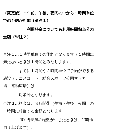
↓
（変更後）
・午前、午後、夜
間の中から
１時間単位
での予約が可能
（※注１）
・
利用料金について
も利用時間相当分の
金額
（※注
２）
※注１…１時間単位での予約となります（１時間に
満たないときは１時間とみなします）。
すでに１時
間や２時間単位で予約ができる
施設（テニスコート、
総合スポーツ公園サッカー
場、
運動広場）は
対
象外となります。
※注２…料金は、各時間帯（午前・午後・夜間）の
１時間に相当する金額となります
（100円未満の端数が生じ
たときは、100円に
切り上げます）。