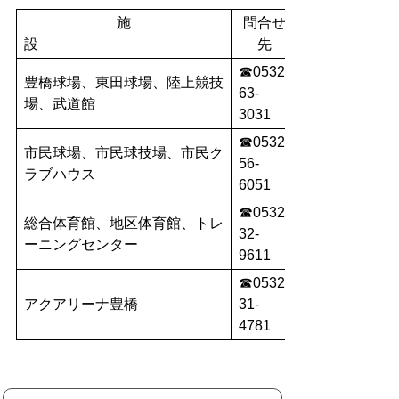
施
問合せ
設
先
☎0532-
豊橋球場、東田球場、陸上競技
63-
場、武道館
3031
☎0532-
市民球場、市民球技場、市民ク
56-
ラブハウス
6051
☎0532-
総合体育館、地区体育館、トレ
32-
ーニングセンター
9611
☎0532-
アクアリーナ豊橋
31-
4781