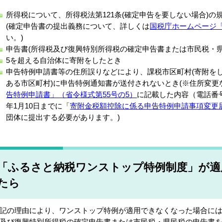
所得税について、所得税法第121条(確定申告を要しない場合)
(確定申告書の提出義務について、詳しくは
国税庁ホームページ
い。)
申告書(所得税及び復興特別所得税の確定申告書または市民税・
5を超える自治体に寄附をしたとき
申告特例申請書等の住所誤りなどにより、課税市区町村(寄附をし
ある市区町村)に申告特例通知書が送付されないとき(※住所変更
告特例申請書」（省令様式第55号の5）
に記載した内容（電話番
年1月10日までに「
寄附金税額控除に係る申告特例申請事項変更
団体に提出する必要があります。)
「ふるさと納税ワンストップ特例制度」が適
たら
記の理由により、ワンストップ特例が適用できなくなった場合に
及び復興特別所得税の確定申告書または市民税・県民税の申告書