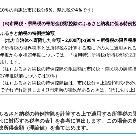
10％の内訳は市民税分
6％
、県民税分
4％
です）
（B)
市民税・県民税の寄附金税額控除の
ふるさと納税に係る特例
ふるさと納税の特例控除額
＝(地方自治体へ寄附した金額－2,000円)×(90％－所得税の限界税
※所得税の限界税率とは所得税を計算する際にその人に適用される
年度から令和20年度については、「復興特別所得税(所得税額の2.
用します。
（注）ふるさと納税の特例控除の限度額は市民税・県民税の調整控
27年度以前については10％）
（注）ふるさと納税の特例控除額は、市民税分＝上記計算式×(5分の3
でそれぞれ計算します(1円未満の端数があるときは、1円に切り上
ふるさと納税の特例控除を計算する上で適用する所得税の
れに対応する税率の表】を参考に算出します。この場合の
総所得金額（理論値）を当てはめます。