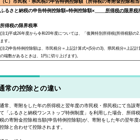
（C）市民税・県民税の
申告特例控除額
（所得税の寄附金控除相当
ふるさと納税の申告特例控除額=特例控除額×
所得税の限界税
90
所得税の限界税率
(注1)平成26年度から令和20年度については、「復興特別所得税(所得税額の
ます。
(注2)申告特例控除額は、市民税分＝上記計算式×(5分の3)、県民税分=上記計
の端数があるときは、1円に切り上げます)。
通常の控除との違い
常、寄附をした年の所得税と翌年度の市民税・県民税にて当該寄
て「ふるさと納税ワンストップ特例制度」を利用した場合、所得
税の寄附金控除相当額(申告特例控除額)が、寄附をした年の翌年
控除と合わせて控除されます。