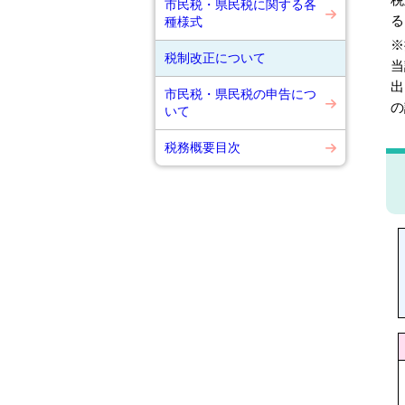
市民税・県民税に関する各
る
種様式
※
税制改正について
当
出
市民税・県民税の申告につ
の
いて
税務概要目次