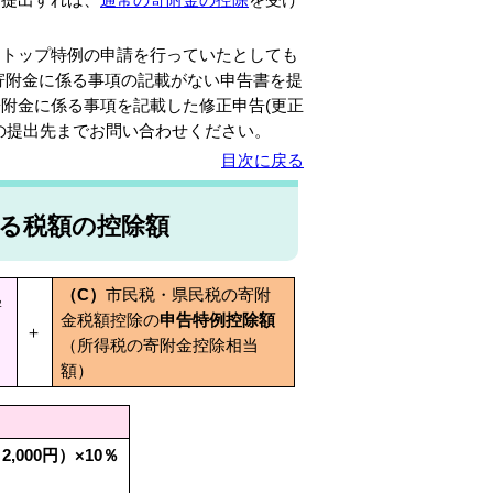
ストップ特例の申請を行っていたとしても
寄附金に係る事項の記載がない申告書を提
附金に係る事項を記載した修正申告(更正
の提出先までお問い合わせください。
目次に戻る
る税額の控除額
（C）
市民税・県民税の寄附
寄
金税額控除の
申告特例控除額
と
＋
（所得税の寄附金控除相当
額）
00円）×10％
。