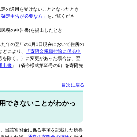
の規定の適用を受けないこととなったとき
「確定申告が必要な方」
をご覧くださ
県民税の申告書)を提出したとき
た年の翌年の1月1日現在において住所の
などにより、
「寄附金税額控除に係る申
号を除く。）に変更があった場合は、翌
届出書
」（省令様式第55号の6）を寄附先
目次に戻る
用できないことがわかっ
は、当該寄附金に係る事項を記載した所得
を提出すれば、
通常の寄附金の控除
を受け