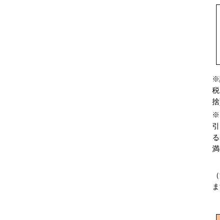
※
税
捨
※
引
る
満
（
ま