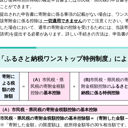
ことができます。
提出された申告書に寄附金に係る事項の記載がない場合は、ワン
該寄附金に係る控除は
一切適用できません
のでご注意ください。
した場合において、通常の寄附金の控除を受けるためには、当該寄
請求)を提出する必要があります。詳しい手続きの方法は、申告書
「ふるさと納税ワンストップ特例制度」によ
寄附に
（A）
市民税・県
（B)
市民税・県民税の
よる税
＝
民税の寄附金税額
＋
附金税額控除の
ふるさ
額の控
控除の
基本控除
納税に係る特例控除
除額
（A）
市民税・県民税の寄附金税額控除の
基本控除
市民税・県民税の寄附金税額控除の基本控除額＝（寄附した金額－2,0
※「寄附した金額」の限度額は、総所得金額等の30％相当額です