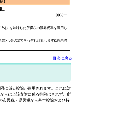
額）
率
%ー
2.1%)」を加味した所得税の限界税率を適用し
算式×(5分の2)でそれぞれ計算します(1円未満
目次に戻る
附に係る控除が適用されます。これに対
税からは当該寄附に係る控除はされず、所
度の市民税・県民税から基本控除および特