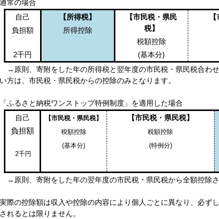
通常
の場合
自己
【所得税】
【市民税・県民
【
税】
負担額
所得控除
税額控除
2千円
(基本分)
原則、寄附をした年の所得税と翌年度の市民税・県民税合わせ
い方は、市民税・県民税からの控除のみとなります。
「ふるさと納税ワンストップ特例制度」を適用した場合
自己
【市民税・県民税】
【市民税・県民税】
負担額
税額控除
税額控除
(
基本分
)
(
特例分
)
2千円
原則、寄附をした年の翌年度の市民税・県民税から全額控除さ
実際の控除額は収入や控除の内容により個人ごとに異なり、必ずし
されるとは限りません。