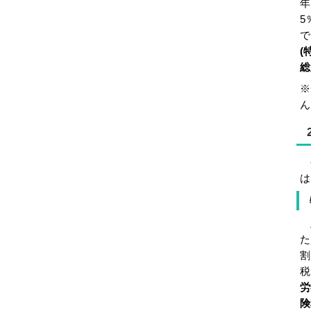
年
5
で
(
総
※
ん
公
は
上
た
割
税
労
険