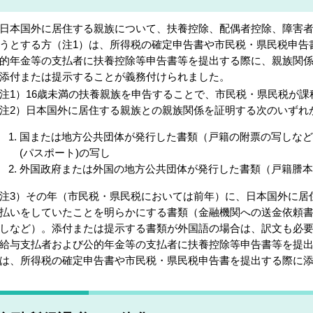
本国外に居住する親族について、扶養控除、配偶者控除、障害者
うとする方（注1）は、所得税の確定申告書や市民税・県民税申告
的年金等の支払者に扶養控除等申告書等を提出する際に、親族関係
添付または提示することが義務付けられました。
注1）16歳未満の扶養親族を申告することで、市民税・県民税が
注2）日本国外に居住する親族との親族関係を証明する次のいずれ
国または地方公共団体が発行した書類（戸籍の附票の写しなど
(パスポート)の写し
外国政府または外国の地方公共団体が発行した書類（戸籍謄本
注3）その年（市民税・県民税においては前年）に、日本国外に居
払いをしていたことを明らかにする書類（金融機関への送金依頼
しなど）。添付または提示する書類が外国語の場合は、訳文も必
給与支払者および公的年金等の支払者に扶養控除等申告書等を提
は、所得税の確定申告書や市民税・県民税申告書を提出する際に