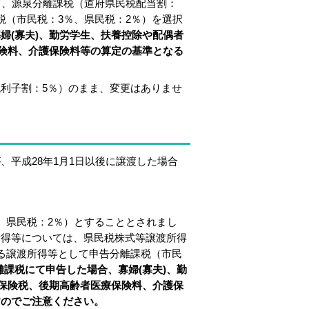
て、源泉分離課税（道府県民税配当割：
税（市民税：3％、県民税：2％）を選択
婦(寡夫)、勤労学生、
扶養控除や配偶者
険料、介護保険料
等の算定の基準となる
利子割：5％）のまま、変更はありませ
平成28年1月1日以後に譲渡した場合
、県民税：2％）とすることとされまし
所得等については、県民税株式等譲渡所得
る譲渡所得等として申告分離課税（市民
離課税にて申告した場合、
寡婦(寡夫)、勤
保険税
、後期高齢者医療保険料、介護保
すのでご注意ください。