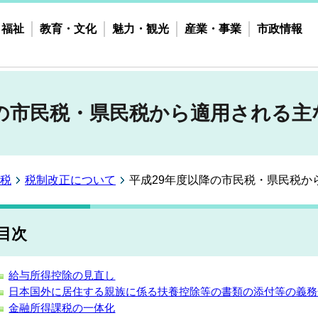
・福祉
教育・文化
魅力・観光
産業・事業
市政情報
降の市民税・県民税から適用される主
税
税制改正について
平成29年度以降の市民税・県民税か
目次
給与所得控除の見直し
日本国外に居住する親族に係る扶養控除等の書類の添付等の義務
金融所得課税の一体化