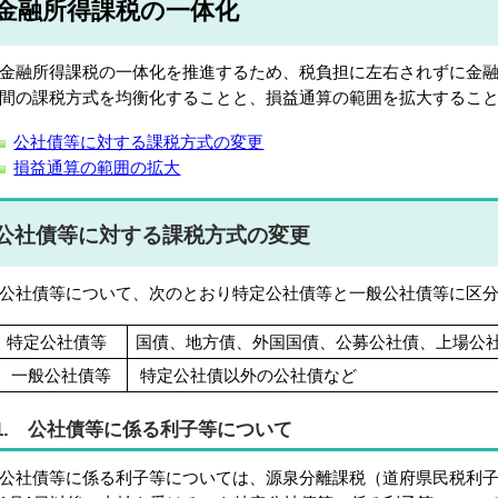
金融所得課税の一体化
融所得課税の一体化を推進するため、税負担に左右されずに金融
間の課税方式を均衡化することと、損益通算の範囲を拡大するこ
公社債等に対する課税方式の変更
損益通算の範囲の拡大
公社債等に対する課税方式の変更
社債等について、次のとおり特定公社債等と一般公社債等に区分
特定公社債等
国債、地方債、外国国債、公募公社債、上場公
一般公社債等
特定公社債以外の公社債など
1. 公社債等に係る利子等について
社債等に係る利子等については、源泉分離課税（道府県民税利子割