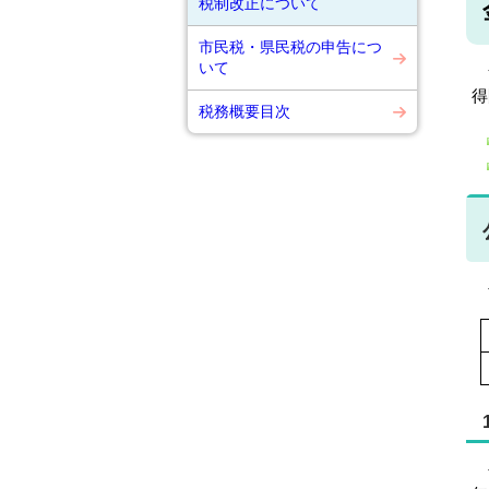
税制改正について
市民税・県民税の申告につ
いて
金
得
税務概要目次
公
公