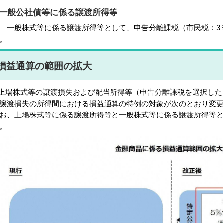
一般公社債等に係る譲渡所得等
般株式等に係る譲渡所得等として、申告分離課税（市民税：3％
。
損益通算の範囲の拡大
場株式等の譲渡損失および配当所得等（申告分離課税を選択した
譲渡損失の所得間における損益通算の特例の対象が次のとおり変
お、上場株式等に係る譲渡所得等と一般株式等に係る譲渡所得等
。