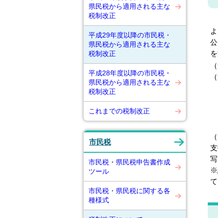
県民税から適用される主な
税制改正
日
よ
平成29年度以降の市民税・
公
県民税から適用される主な
を
税制改正
（
平成28年度以降の市民税・
（
県民税から適用される主な
税制改正
これまでの税制改正
（
市民税
支
写
市民税・県民税申告書作成
※
ツール
て
市民税・県民税に関する各
種様式