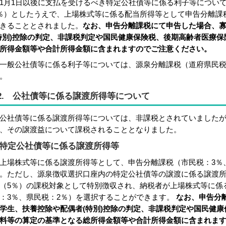
1月1日以後に支払を受けるべき特定公社債等に係る利子等につい
％）としたうえで、上場株式等に係る配当所得等として申告分離課
きることとされました。
なお、申告分離課税にて申告した場合、
寡
特別)控除の判定、非課税判定や国民健康保険税
、後期高齢者医療保
所得金額等や合計所得金額に含まれますのでご注意ください。
一般公社債等に係る利子等については、源泉分離課税（道府県民税
。
2. 公社債等に係る譲渡所得等について
社債等に係る譲渡所得等については、非課税とされていましたが、
、その譲渡益について課税されることとなりました。
特定公社債等に係る譲渡所得等
場株式等に係る譲渡所得等として、申告分離課税（市民税：3％
。ただし、源泉徴収選択口座内の特定公社債等の譲渡に係る譲渡
（5％）の課税対象として特別徴収され、納税者が上場株式等に係
：3％、県民税：2％）を選択することができます。
なお、申告分
学生、
扶養控除や配偶者(特別)控除の判定、非課税判定や国民健康
料
等の算定の基準となる総所得金額等や合計所得金額に含まれま