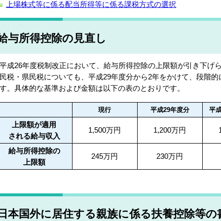
上場株式等に係る配当所得等に係る課税方式の選択
給与所得控除の見直し
成26年度税制改正において、給与所得控除の上限額が引き下げ
民税・県民税についても、平成29年度分から2年をかけて、段階
す。具体的な基準および金額は以下の表のとおりです。
現行
平成29年度分
平成
上限額が適用
1,500万円
1,200万円
される給与収入
給与所得控除の
245万円
230万円
上限額
日本国外に居住する親族に係る扶養控除等の