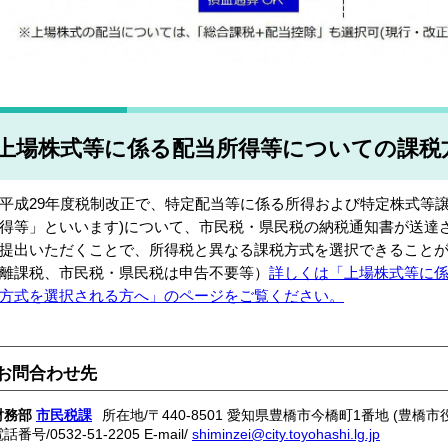
上場株式等に係る配当所得等についての課税
成29年度税制改正で、
特定配当等に係る所得および特定株式等
得等」といいます)について、市民税・県民税の納税通知書が送達
提出いただくことで、所得税と異なる課税方式を選択できること
離課税、市民税・県民税は申告不要等）
詳しくは「上場株式等に
方式を選択される方へ」のページをご覧ください。
お問合わせ先
財務部
市民税課
所在地/〒440-8501 愛知県豊橋市今橋町1番地 (豊橋市
電話番号/
0532-51-2205
E-mail/
shiminzei@city.toyohashi.lg.jp