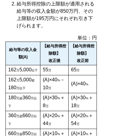
給与所得控除の上限額が適用される
給与等の収入金額が850万円、その
上限額が195万円にそれぞれ引き下
げられます。
単位：円
【給与所得控
【給与所得控
給与等の収入金
除額】
除額】
額(A)
改正後
改正前
162
5,000
55
65
万
以下
万
万
162
5,000
(A)×40
－
万
超
%
(A)×40
%
180
10
万以下
万
180
360
(A)×30
＋
(A)×30
＋
万超
万以
%
%
8
18
下
万
万
360
660
(A)×20
＋
(A)×20
＋
万超
万以
%
%
44
54
下
万
万
660
850
(A)×10
＋
(A)×10
＋
万超
万以
%
%