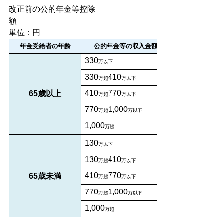
改正前の公的年金等控除
単位：円
年金受給者の年齢
公的年金等の収入金額(B)
330
万以下
330
410
万超
万以下
410
770
65歳以上
万超
万以下
770
1,000
万超
万以下
1,000
万超
130
万以下
130
410
万超
万以下
410
770
65歳未満
万超
万以下
770
1,000
万超
万以下
1,000
万超