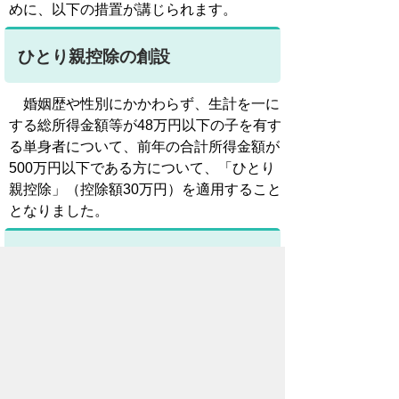
めに、以下の措置が講じられます。
ひとり親控除の創設
婚姻歴や性別にかかわらず、生計を一に
する総所得金額等が48万円以下の子を有す
る単身者について、前年の合計所得金額が
500万円以下である方について、「ひとり
親控除」（控除額30万円）を適用すること
となりました。
寡婦控除の見直し
上記以外の寡婦については、引き続き寡
婦控除として、控除額26万円を適用するこ
ととし、子以外の扶養親族を持つ寡婦につ
いても、男性の寡夫と同様の所得制限（合
計所得金額500万円以下）を設けることと