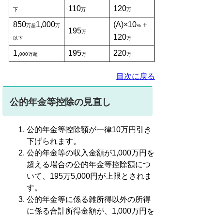
110
120
下
万
万
850
1,000
(A)×10
＋
万超
万
%
195
万
120
以下
万
1,
195
220
000万超
万
万
目次に戻る
公的年金等控除の見直し
公的年金等控除額が一律10万円引き
下げられます。
公的年金等の収入金額が1,000万円を
超える場合の公的年金等控除額につ
いて、195万5,000円が上限とされま
す。
公的年金等に係る雑所得以外の所得
に係る合計所得金額が、1,000万円を