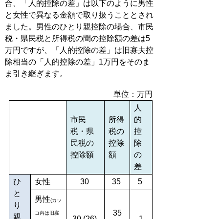
合、「人的控除の差」は以下のように男性
と女性で異なる金額で取り扱うこととされ
ました。男性のひとり親控除の場合、市民
税・県民税と所得税の間の控除額の差は5
万円ですが、「人的控除の差」は旧寡夫控
除相当の「人的控除の差」1万円をそのま
ま引き継ぎます。
単位：万円
人
市民
所得
的
税・県
税の
控
民税の
控除
除
控除額
額
の
差
ひ
女性
30
35
5
と
男性
(カッ
り
35
コ内は旧寡
親
30 (26)
1