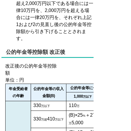
超え2,000万円以下である場合には一
律10万円を、2,000万円を超える場
合には一律20万円を、それぞれ上記
1および2の見直し後の公的年金等控
除額から引き下げることとされま
す。
公的年金等控除額 改正後
改正後の公的年金等控除
単位：円
公的年金等に係る雑所得以外の所得
年金受給者
公的年金等の収入
の年齢
金額(B)
1,000
万以下
330
110
万以下
万
(B)×25
＋27
%
330
410
万超
万以下
5,000
万