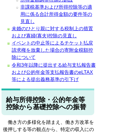
非課税基準および所得控除等の適
用に係る合計所得金額の要件等の
見直し
未婚のひとり親に対する税制上の措置
および寡婦(寡夫)控除の見直し
イベントの中止等によるチケット払戻
請求権を放棄した場合の寄附金税額控
除について
令和3年以降に提出する給与支払報告書
および公的年金等支払報告書のeLTAX
等による提出義務基準の引下げ
給与所得控除・公的年金等
控除から基礎控除への振替
働き方の多様化を踏まえ、働き方改革を
後押しする等の観点から、特定の収入にの