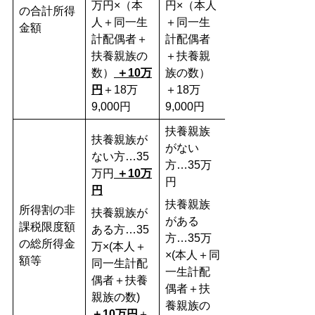
万円×（本
円×（本人
の合計所得
人＋同一生
＋同一生
金額
計配偶者＋
計配偶者
扶養親族の
＋扶養親
数）
＋10万
族の数）
円
＋18万
＋18万
9,000円
9,000円
扶養親族
扶養親族が
がない
ない方…35
方…35万
万円
＋10万
円
円
扶養親族
所得割の非
扶養親族が
がある
課税限度額
ある方…35
方…35万
の総所得金
万×(本人＋
×(本人＋同
額等
同一生計配
一生計配
偶者＋扶養
偶者＋扶
親族の数)
養親族の
＋10万円
＋