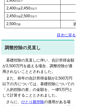
2,400
万以下
2,400
2,450
万超
万以下
2,450
2,500
万超
万以下
2,500
適用なし
万超
目次に戻る
調整控除の見直し
基礎控除の見直しに伴い、合計所得金額
が2,500万円を超える場合、調整控除が適
用されないこととされました。
また、前年の合計所得金額が2,500万円
以下の方については、基礎控除についての
「人的控除の差」の金額を、一律5万円と
して計算することとされました。
さらに、
ひとり親控除
の適用がある場