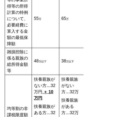
得等の所得
計算の特例
55
65
について、
万
万
必要経費に
算入する金
額の最低保
障額
雑損控除に
係る親族の
48
38
万以下
万以下
総所得金額
等
扶養親族が
扶養親族
ない方…32
がない
万円
＋
10
方…32万
万円
扶養親族
扶養親族が
がある
均等割の非
ある方…32
方…32万
課税限度額