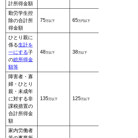
計所得金額
勤労学生控
75
65
除の合計所
万以下
万円以下
得金額
ひとり親に
係る
生計を
48
38
一にする
子
万以下
万以下
の
総所得金
額等
障害者・寡
婦・ひとり
親・未成年
135
125
に対する非
万以下
万以下
課税措置の
合計所得金
額
家内労働者
等の事業所