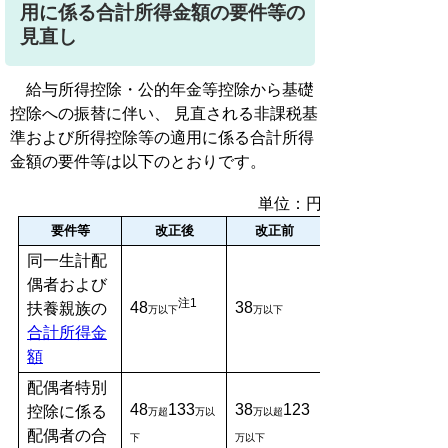
用に係る合計所得金額の要件等の
見直し
給与所得控除・公的年金等控除から基礎
控除への振替に伴い、 見直される非課税基
準および所得控除等の適用に係る合計所得
金額の要件等は以下のとおりです。
単位：円
要件等
改正後
改正前
同一生計配
偶者および
注1
48
38
扶養親族の
万以下
万以下
合計所得金
額
配偶者特別
48
133
38
123
控除に係る
万超
万以
万以超
配偶者の合
下
万以下