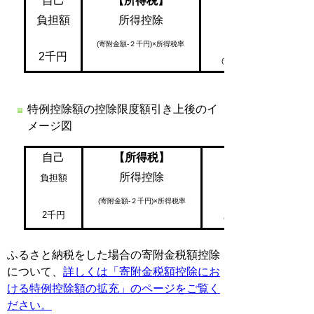
自己
【所得税】
【市・県民税】
負担額
所得控除
(寄附金額-２千円)×所得税率
2千円
(寄附金額-２千円)×10％
特例控除額の控除限度額引き上後のイ
メージ図
自己
【所得税】
【市・県民税】
所得控除
負担額
(寄附金額-２千円)×所得税率
2千円
(寄附金額-２千円)×10％
ふるさと納税をした場合の寄附金税額控除
について、
詳しくは「寄附金税額控除にお
ける特例控除額の拡充」のページをご覧く
ださい。