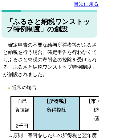
目次に戻る
「ふるさと納税ワンストッ
プ特例制度」の創設
確定申告の不要な給与所得者等がふるさ
と納税を行う場合、確定申告を行わなくて
もふるさと納税の寄附金の控除を受けられ
る「ふるさと納税ワンストップ特例制度」
が創設されました。
通常
の場合
自己
【所得税】
【市・県民税】
負担額
所得控除
税額控除
(基本分)
2千円
→原則、寄附をした年の所得税と翌年度