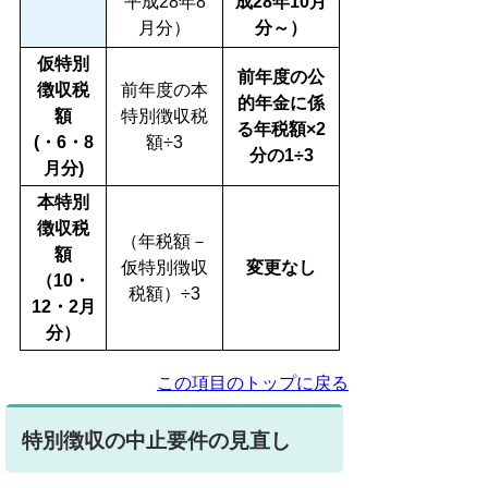
平成28年8
成28年10月
月分）
分～）
仮特別
前年度の公
徴収税
前年度の本
的年金に係
額
特別徴収税
る年税額×2
(・6・8
額÷3
分の1÷3
月分)
本特別
徴収税
（年税額－
額
仮特別徴収
変更なし
（10・
税額）÷3
12・2月
分）
この項目のトップに戻る
特別徴収の中止要件の見直し