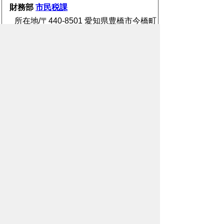
財務部
市民税課
所在地/〒440-8501 愛知県豊橋市今橋町
1番地 (豊橋市役所 西館2階)
電話番号/
0532-51-2205
E-mail/
shiminzei@city.toyohashi.lg.jp
このページに関するアンケート
このページの情報は役に立ちました
か？
役に
どちらとも
役にたた
立った
いえない
なかった
このページに関してご意見がありまし
たら、500文字以内でご記入くださ
い。
（ご注意）住所や電話番号などの個人情報は記
入しないでください。なお、回答が必要な お問
合わせは、直接このページのお問合わせ先へご