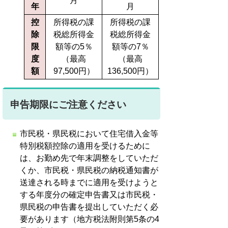
月
年
月
控
所得税の課
所得税の課
除
税総所得金
税総所得金
限
額等の5％
額等の7％
度
（最高
（最高
額
97,500円）
136,500円）
申告期限にご注意ください
市民税・県民税において住宅借入金等
特別税額控除の適用を受けるために
は、お勤め先で年末調整をしていただ
くか、市民税・県民税の納税通知書が
送達される時までに適用を受けようと
する年度分の確定申告書又は市民税・
県民税の申告書を提出していただく必
要があります（地方税法附則第5条の4