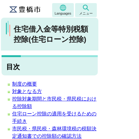
Languages
メニュー
住宅借入金等特別税額
控除(住宅ローン控除)
目次
制度の概要
対象となる方
控除対象期間と市民税・県民税におけ
る控除額
住宅ローン控除の適用を受けるための
手続き
市民税・県民税・森林環境税の税額決
定通知書での控除額の確認方法