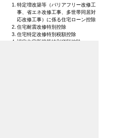
特定増改築等（バリアフリー改修工
事、省エネ改修工事、多世帯同居対
応改修工事）に係る住宅ローン控除
住宅耐震改修特別控除
住宅特定改修特別税額控除
認定住宅新築等特別税額控除
住宅ローン控除を受けると、所得税の
場合はすでに源泉徴収された分から還
付がありますが、
市民税・県民税の場
合は今後納付していただく分で調整を
するため、還付はありません。
住宅ローン控除の適用条件等につい
て、詳しくは
国土交通省ホームページ
(外部リンク)をご覧ください。また、
所得税の確定申告など、住宅ローン控
除の適用に関する手続きについては、
国税庁ホームページ
(外部リンク)をご
覧いただくか、豊橋税務署(0532－52