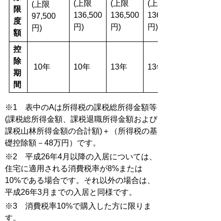
(上限
(上限
(上限
(上限
限
136,500
136,500
136,500
97,500
度
円)
円)
円)
円)
額
控
除
10年
10年
13年
13年
期
間
※1 表中のAは所得税の課税総所得金額等
(課税総所得金額、課税退職所得金額および
課税山林所得金額の合計額)＋（所得税の基
礎控除額－48万円）です。
※2 平成26年4月以降の入居については、
住宅に適用される消費税率が8%または
10%である場合です。それ以外の場合は、
平成26年3月までの入居と同様です。
※3 消費税率10%で購入した方に限りま
す。