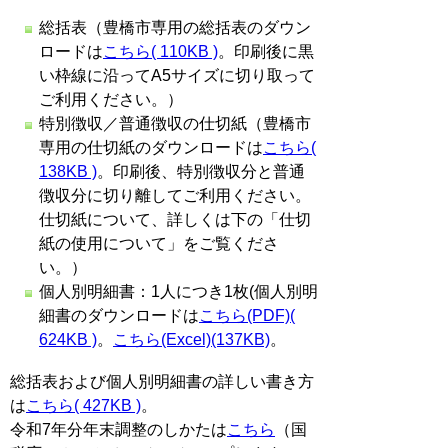
総括表（豊橋市専用の総括表のダウン
ロードは
こちら( 110KB )
。印刷後に黒
い枠線に沿ってA5サイズに切り取って
ご利用ください。）
特別徴収／普通徴収の仕切紙（豊橋市
専用の仕切紙のダウンロードは
こちら(
138KB )
。印刷後、特別徴収分と普通
徴収分に切り離してご利用ください。
仕切紙について、詳しくは下の「仕切
紙の使用について」をご覧くださ
い。）
個人別明細書：1人につき1枚(個人別明
細書のダウンロードは
こちら(PDF)(
624KB )
。
こちら(Excel)(137KB)
。
総括表および個人別明細書の詳しい書き方
は
こちら( 427KB )
。
令和7年分年末調整のしかたは
こちら
（国