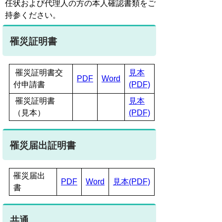
任状および代理人の方の本人確認書類をご
持参ください。
罹災証明書
罹災証明書交
見本
PDF
Word
付申請書
(PDF)
罹災証明書
見本
（見本）
(PDF)
罹災届出証明書
罹災届出
PDF
Word
見本(PDF)
書
共通