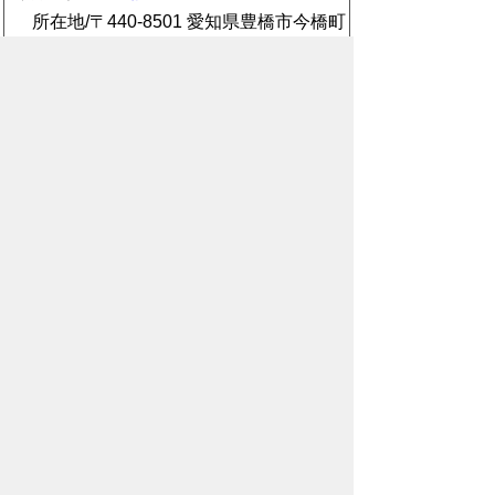
所在地/〒440-8501 愛知県豊橋市今橋町
1番地 (豊橋市役所 西館2階)
電話番号/
0532-51-2205
E-mail/
shiminzei@city.toyohashi.lg.jp
このページに関するアンケート
このページの情報は役に立ちました
か？
役に
どちらとも
役にたた
立った
いえない
なかった
このページに関してご意見がありまし
たら、500文字以内でご記入くださ
い。
（ご注意）住所や電話番号などの個人情報は記
入しないでください。なお、回答が必要な お問
合わせは、直接このページのお問合わせ先へご
連絡ください。