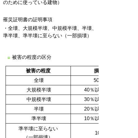
のために使っている建物）
罹災証明書の証明事項
・全壊、大規模半壊、中規模半壊、半壊、
準半壊、準半壊に至らない（一部損壊）
被害の程度の区分
被害の程度
損害割合
全壊
50％以上
大規模半壊
40％以上50％未満
中規模半壊
30％以上40％未満
半壊
20％以上30％未満
準半壊
10％以上20％未満
準半壊に至らない
10％未満
（一部損壊）